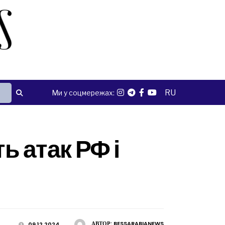
RU
Ми у соцмережах:
ь атак РФ і
АВТОР:
BESSARABIANEWS
09.12.2024