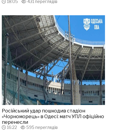
18:05
431 переглядів
Російський удар пошкодив стадіон
«Чорноморець» в Одесі: матч УПЛ офіційно
перенесли
16:22
595 переглядів