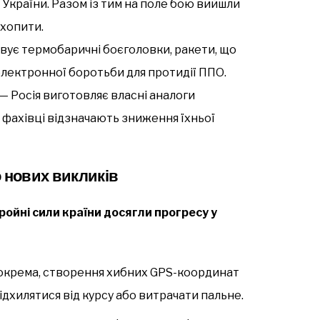
України. Разом із тим на поле бою вийшли
ехопити.
ує термобаричні боєголовки, ракети, що
оелектронної боротьби для протидії ППО.
— Росія виготовляє власні аналоги
і фахівці відзначають зниження їхньої
о нових викликів
ройні сили країни досягли прогресу у
окрема, створення хибних GPS-координат
ідхилятися від курсу або витрачати пальне.