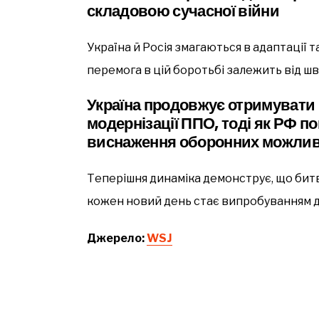
складовою сучасної війни
Україна й Росія змагаються в адаптації т
перемога в цій боротьбі залежить від ш
Україна продовжує отримувати
модернізації ППО, тоді як РФ по
виснаження оборонних можлив
Теперішня динаміка демонструє, що битв
кожен новий день стає випробуванням дл
Джерело:
WSJ