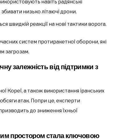
икористовують навіть радянські
 збивати низько літаючі дрони.
ся швидкій реакції на нові тактики ворога.
учасних систем протиракетної оборони, які
м загрозам.
чну залежність від підтримки з
чної Кореї, а також використання іранських
обсяги атак. Попри це, експерти
 призводить до зниження їхньої
яним простором стала ключовою