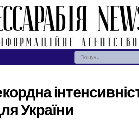
Пошук:
рекордна інтенсивніст
для України