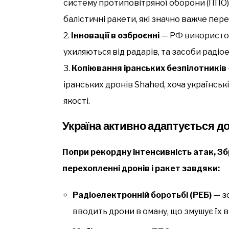
систему протиповітряної оборони (ППО) 
балістичні ракети, які значно важче пер
Інновації в озброєнні
— РФ використов
ухиляються від радарів, та засоби раді
Копіювання іранських безпілотників
іранських дронів Shahed, хоча українськ
якості.
Україна активно адаптується д
Попри рекордну інтенсивність атак, Зб
перехопленні дронів і ракет завдяки:
Радіоелектронній боротьбі (РЕБ)
— з
вводить дрони в оману, що змушує їх в