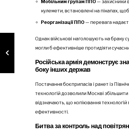
Мобільним групам ППО
— захисники в
кулемети, встановлені на пікапах, щоб
Реорганізації ППО
— перевага надаєть
Однак військові наголошують на браку с
могли б ефективніше протидіяти сучасни
Російська армія демонструє зна
боку інших держав
Постачання боєприпасів і ракет із Півні
технологій дозволили Москві збільшити 
відзначають, що копіювання технологій
ефективності.
Битва за контроль над повітр