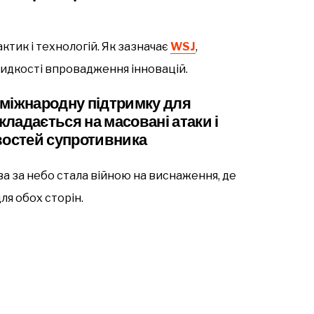
актик і технологій. Як зазначає
WSJ
,
видкості впровадження інновацій.
 міжнародну підтримку для
кладається на масовані атаки і
остей супротивника
а за небо стала війною на виснаження, де
я обох сторін.