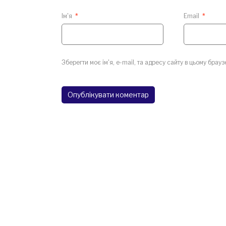
Ім'я
*
Email
*
Зберегти моє ім'я, e-mail, та адресу сайту в цьому брау