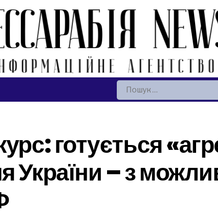
Пошук:
курс: готується «аг
я України – з можл
Ф