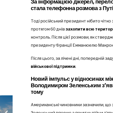
За інформацією джерел, перел
стала телефонна розмова з Пут
Тоді російський президент нібито чітко
протягом 60 днів
захопити всю територі
контроль. Після цієї розмови, як стверд
президенту Франції Емманюелю Макрон
Після цього, за лічені дні, попередній з
військової підтримки
.
Новий імпульс у відносинах мі
Володимиром Зеленським з’яви
тому
Американські чиновники зазначили, що з
Зеленський вперше з початку війни з’яви