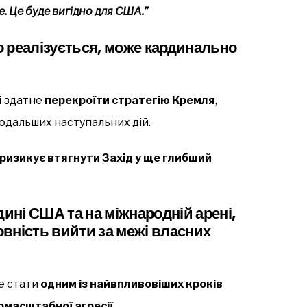
. Це буде вигідно для США.”
 реалізується, може кардинально
і здатне
перекроїти стратегію Кремля
,
дальших наступальних дій.
 ризикує втягнути Захід у ще глибший
дині США та на міжнародній арені,
овність
вийти за межі власних
же стати
одним із найвпливовіших кроків
номасштабної агресії
.