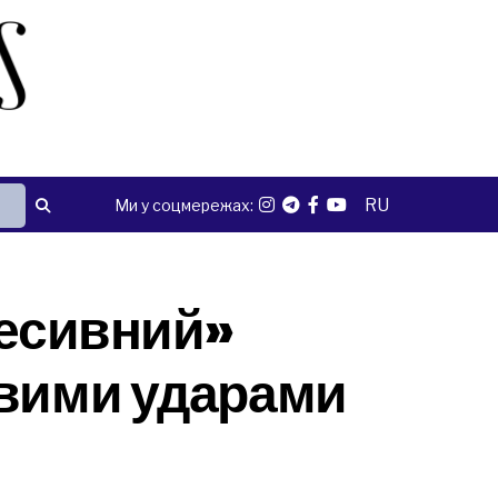
RU
Ми у соцмережах:
ресивний»
ивими ударами