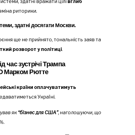
истеми, здатні вражати цілі
вглиб
зміна риторики.
еми, здатні досягати Москви.
єння ще не прийнято, тональність заяв та
ткий розворот у політиці
.
д час зустрічі Трампа
О Марком Рютте
ейські країни оплачуватимуть
редаватиметься Україні.
зував як
“бізнес для США”
, наголошуючи, що
%.