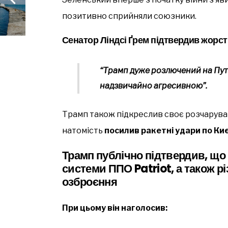
позитивно сприйняли союзники.
Сенатор Ліндсі Ґрем підтвердив жорстк
“Трамп дуже розлючений на Путі
надзвичайно агресивною”.
Трамп також підкреслив своє розчаруван
натомість
посилив ракетні удари по Киє
Трамп публічно підтвердив, що
системи ППО Patriot, а також р
озброєння
При цьому він наголосив: