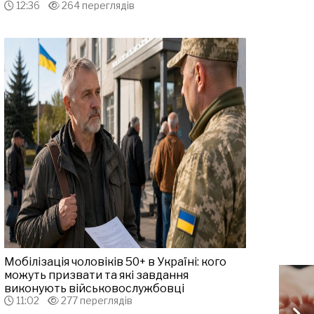
12:36
264 переглядів
Мобілізація чоловіків 50+ в Україні: кого
можуть призвати та які завдання
виконують військовослужбовці
11:02
277 переглядів