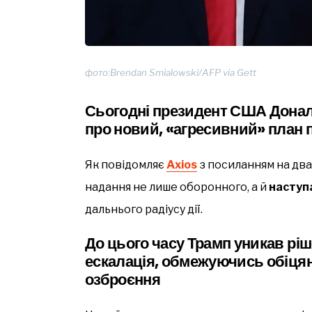
фото:Brendan Smialowski/AFP via Gett
Сьогодні президент США Донал
про новий, «агресивний» план п
Як повідомляє
Axios
з посиланням на два
надання не лише оборонного, а й
наступ
дальнього радіусу дії.
До цього часу Трамп уникав ріше
ескалація, обмежуючись обіця
озброєння