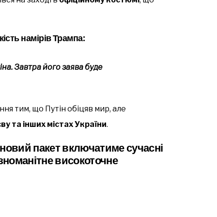
ість намірів Трампа:
на. Завтра його заява буде
ня тим, що Путін обіцяв мир, але
ву та інших містах України
.
 новий пакет включатиме сучасні
ізноманітне високоточне