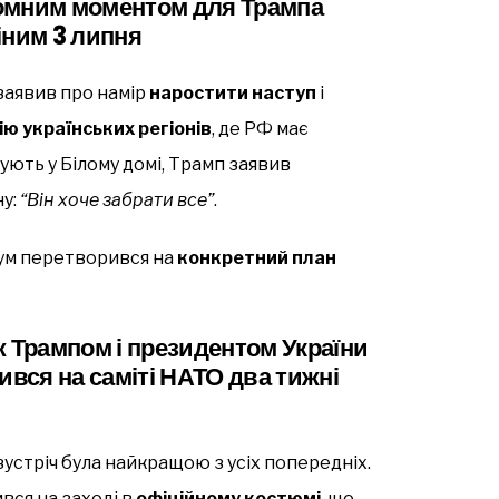
омним моментом для Трампа
іним 3 липня
 заявив про намір
наростити наступ
і
ю українських регіонів
, де РФ має
жують у Білому домі, Трамп заявив
у:
“Він хоче забрати все”
.
адум перетворився на
конкретний план
ж Трампом і президентом України
вся на саміті НАТО два тижні
устріч була найкращою з усіх попередніх.
вся на заході в
офіційному костюмі
, що