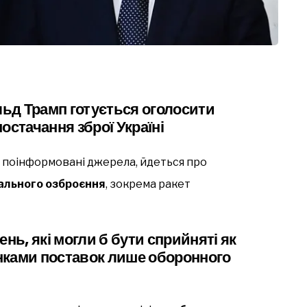
ьд Трамп готується оголосити
остачання зброї Україні
 поінформовані джерела, йдеться про
ального озброєння
, зокрема ракет
нь, які могли б бути сприйняті як
нками поставок лише оборонного