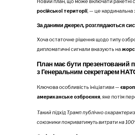
Новий план, що може включати ракетні с
російської території
, — це кардинальна 
За даними джерел, розглядаються сист
Хоча остаточне рішення щодо типу озбро
дипломатичні сигнали вказують на
жорс
План має бути презентований пі
з Генеральним секретарем НАТ
Ключова особливість ініціативи —
європ
американське озброєння
, яке потім пе
Такий підхід Трамп публічно охарактери
союзники покриватимуть витрати на 100