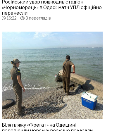
Російський удар пошкодив стадіон
«Чорноморець» в Одесі: матч УПЛ офіційно
перенесли
16:22
3 переглядів
Біля пляжу «Фрегат» на Одещині
перевірили морську воду: що показали