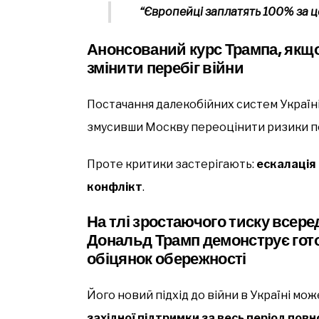
“Європейці заплатять 100% за це
Анонсований курс Трампа, якщо
змінити перебіг війни
Постачання далекобійних систем Україн
змусивши Москву переоцінити ризики по
Проте критики застерігають:
ескалація
конфлікт
.
На тлі зростаючого тиску всере
Дональд Трамп демонструє гот
обіцянок обережності
Його новий підхід до війни в Україні мо
західної підтримки за весь період пов