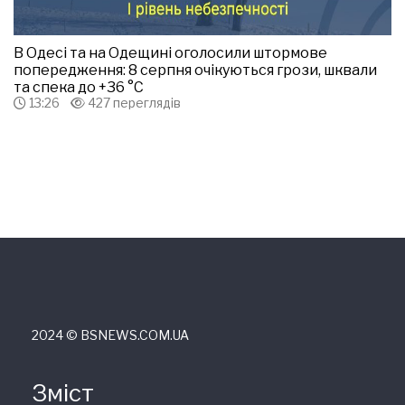
В Одесі та на Одещині оголосили штормове
попередження: 8 серпня очікуються грози, шквали
та спека до +36 °С
13:26
427 переглядів
2024 © ВSNEWS.COM.UA
Зміст