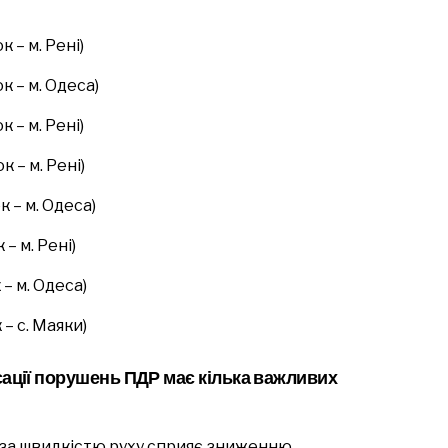
 – м. Рені)
 – м. Одеса)
 – м. Рені)
 – м. Рені)
 – м. Одеса)
– м. Рені)
– м. Одеса)
– с. Маяки)
ації порушень ПДР має кілька важливих
за швидкістю руху сприяє зниженню