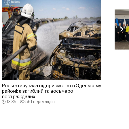
Росія атакувала підприємство в Одеському
районі: є загиблий та восьмеро
постраждалих
13:35
561 переглядів