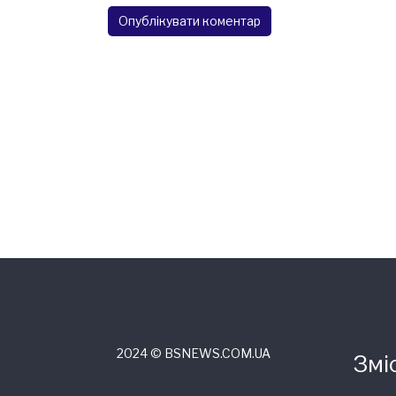
2024 © ВSNEWS.COM.UA
Змі