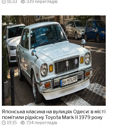
16:33
339 переглядів
Японська класика на вулицях Одеси: в місті
помітили рідкісну Toyota Mark II 1979 року
19:15
734 переглядів