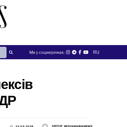
RU
Ми у соцмережах:
ексів
ПДР
АВТОР:
BESSARABIANEWS
23.03.2025