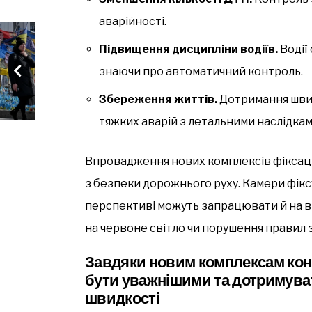
аварійності.
Підвищення дисципліни водіїв.
Водії
знаючи про автоматичний контроль.
Збереження життів.
Дотримання швид
тяжких аварій з летальними наслідкам
Впровадження нових комплексів фіксац
з безпеки дорожнього руху. Камери фік
перспективі можуть запрацювати й на ви
на червоне світло чи порушення правил 
Завдяки новим комплексам кон
бути уважнішими та дотримув
швидкості