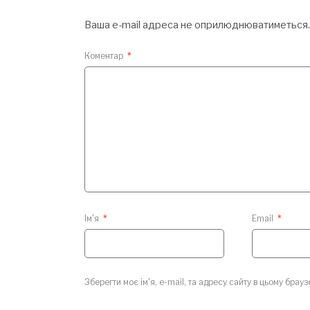
Ваша e-mail адреса не оприлюднюватиметься.
Коментар
*
Ім'я
*
Email
*
Зберегти моє ім'я, e-mail, та адресу сайту в цьому брау