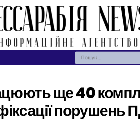
Пошук:
рацюють ще 40 компл
фіксації порушень 