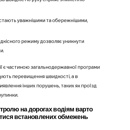
 стають уважнішими та обережнішими,
кісного режиму дозволяє уникнути
и.
ії є частиною загальнодержавної програми
сують перевищення швидкості, а в
явлення інших порушень, таких як проїзд
зупинки.
тролю на дорогах водіям варто
атися встановлених обмежень