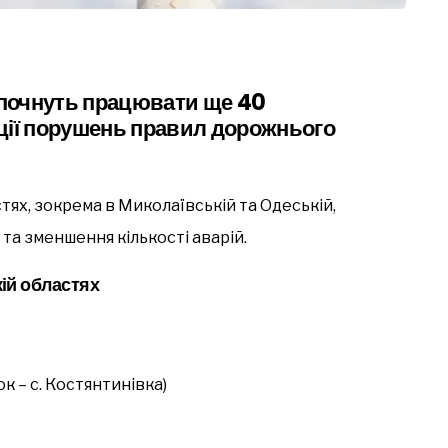
и почнуть працювати ще 40
ції порушень правил дорожнього
тях, зокрема в Миколаївській та Одеській,
та зменшення кількості аварій.
кій областях
к – с. Костянтинівка)