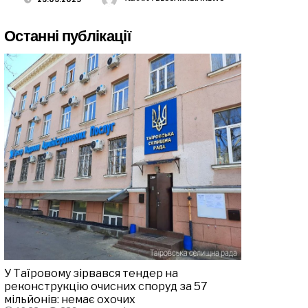
Останні публікації
У Таїровому зірвався тендер на
реконструкцію очисних споруд за 57
мільйонів: немає охочих