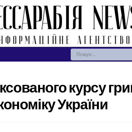
Пошук:
ксованого курсу грив
кономіку України