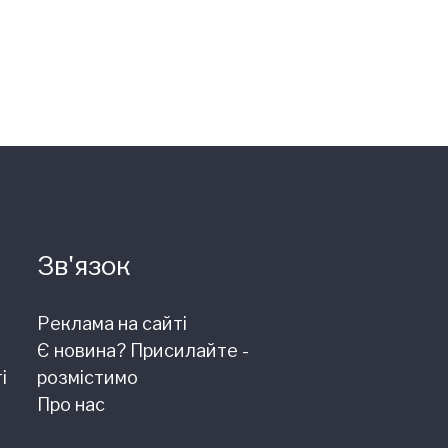
Зв'язок
Реклама на сайті
Є новина? Присилайте -
і
розмістимо
Про нас