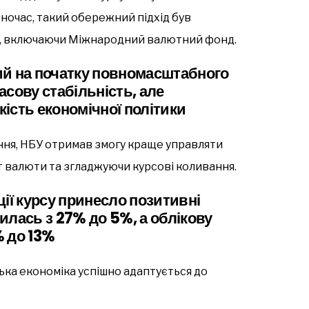
дночас, такий обережний підхід був
, включаючи Міжнародний валютний фонд.
ий на початку повномасштабного
сову стабільність, але
ість економічної політики
ння, НБУ отримав змогу краще управляти
валюти та згладжуючи курсові коливання.
ії курсу принесло позитивні
зилась з 27% до 5%, а облікову
% до 13%
ська економіка успішно адаптується до