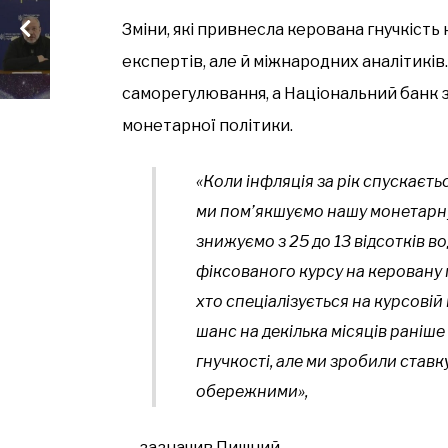
Зміни, які привнесла керована гнучкість
експертів, але й міжнародних аналітикі
саморегулювання, а Національний банк 
монетарної політики.
«Коли інфляція за рік спускаєтьс
ми пом’якшуємо нашу монетарну 
знижуємо з 25 до 13 відсотків в
фіксованого курсу на керовану гн
хто спеціалізується на курсовій 
шанс на декілька місяців раніш
гнучкості, але ми зробили ставк
обережними»,
— зазначив Пишний.