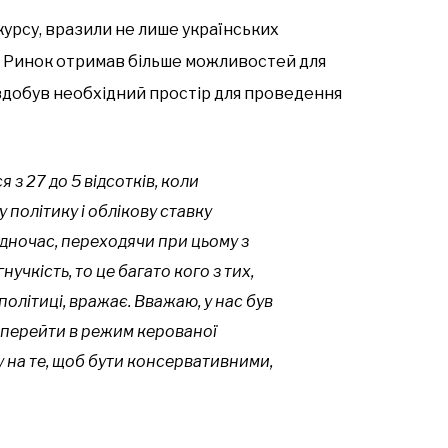
 курсу, вразили не лише українських
в. Ринок отримав більше можливостей для
здобув необхідний простір для проведення
я з 27 до 5 відсотків, коли
політику і облікову ставку
одночас, переходячи при цьому з
учкість, то це багато кого з тих,
політиці, вражає. Вважаю, у нас був
е перейти в режим керованої
у на те, щоб бути консервативними,