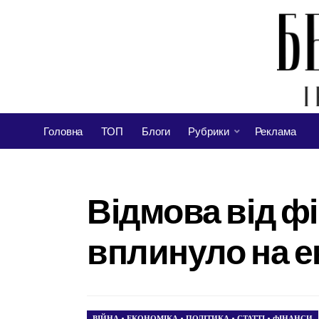
Головна
ТОП
Блоги
Рубрики
Реклама
Відмова від фі
вплинуло на е
ВІЙНА
•
ЕКОНОМІКА
•
ПОЛІТИКА
•
СТАТТІ
•
ФІНАНСИ