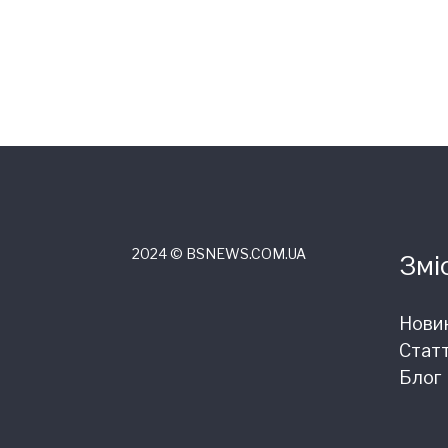
2024 © ВSNEWS.COM.UA
Змі
Нови
Статт
Блог