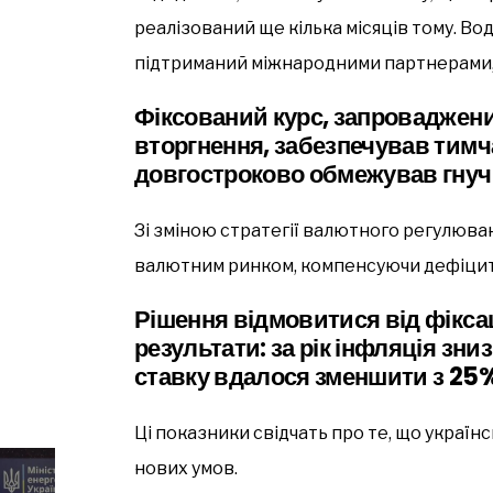
реалізований ще кілька місяців тому. Во
підтриманий міжнародними партнерами
Фіксований курс, запроваджен
вторгнення, забезпечував тимча
довгостроково обмежував гнучк
Зі зміною стратегії валютного регулюва
валютним ринком, компенсуючи дефіцит 
Рішення відмовитися від фіксац
результати: за рік інфляція зни
ставку вдалося зменшити з 25
Ці показники свідчать про те, що україн
нових умов.