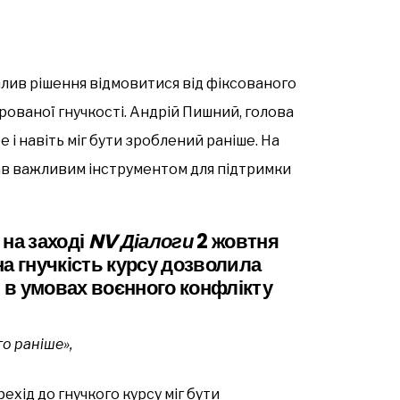
алив рішення відмовитися від фіксованого
рованої гнучкості. Андрій Пишний, голова
 і навіть міг бути зроблений раніше. На
тав важливим інструментом для підтримки
на заході
NV Діалоги
2 жовтня
а гнучкість курсу дозволила
и в умовах воєнного конфлікту
о раніше»,
ехід до гнучкого курсу міг бути