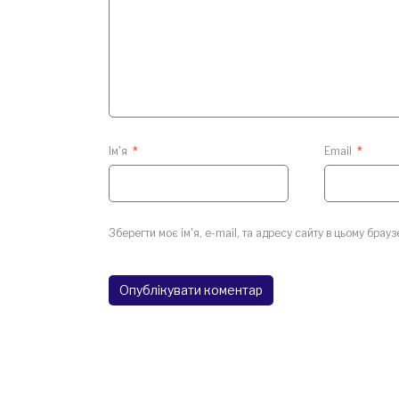
Ім'я
*
Email
*
Зберегти моє ім'я, e-mail, та адресу сайту в цьому брау