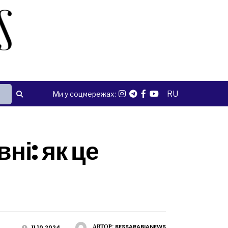
RU
Ми у соцмережах:
ні: як це
АВТОР:
BESSARABIANEWS
11.10.2024