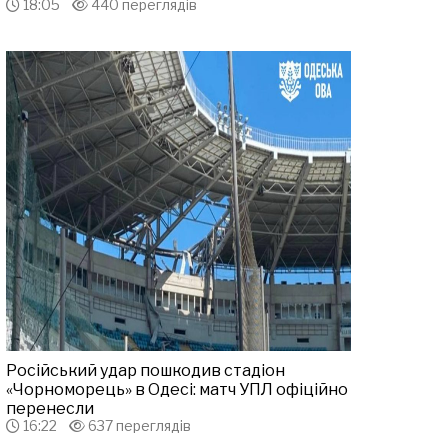
18:05
440 переглядів
Російський удар пошкодив стадіон
«Чорноморець» в Одесі: матч УПЛ офіційно
перенесли
16:22
637 переглядів