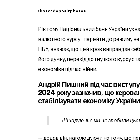
Фото: depositphotos
Рік тому Національний банк України ухв
валютного курсу і перейти до режиму ке
НБУ, вважає, що цей крок виправдав себе
його думку, перехід до гнучкого курсу с
економіки під час війни.
Андрій Пишний під час виступу 
2024 року
зазначив, що керован
стабілізувати економіку Україн
«Шкодую, що ми не зробили цьог
— додав він, наголошуючи на тому, що пер