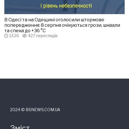
В Одесі та на Одещині оголосили штормове
попередження: 8 серпня очікуються грози, шквали
та спека до +36 °С
13:26
427 переглядів
2024 © ВSNEWS.COM.UA
Зміст