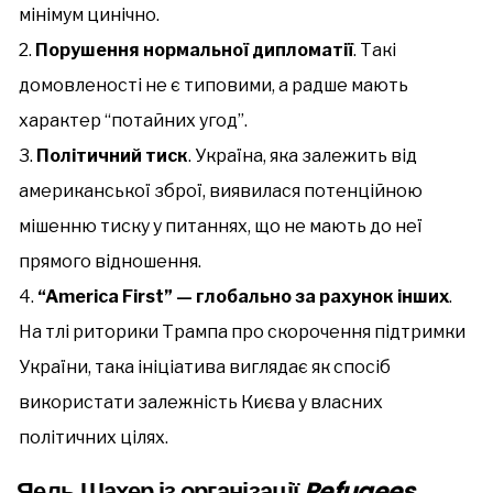
мінімум цинічно.
Порушення нормальної дипломатії
. Такі
домовленості не є типовими, а радше мають
характер “потайних угод”.
Політичний тиск
. Україна, яка залежить від
американської зброї, виявилася потенційною
мішенню тиску у питаннях, що не мають до неї
прямого відношення.
“America First” — глобально за рахунок інших
.
На тлі риторики Трампа про скорочення підтримки
України, така ініціатива виглядає як спосіб
використати залежність Києва у власних
політичних цілях.
Яель Шахер із організації
Refugees