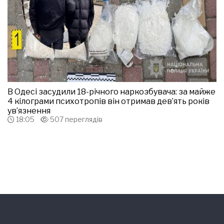
В Одесі засудили 18-річного наркозбувача: за майже
4 кілограми психотропів він отримав дев’ять років
ув’язнення
18:05
507 переглядів