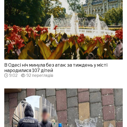
В Одесі ніч минула без атак: за тиждень у місті
народилися 107 дітей
9:02
92 переглядів