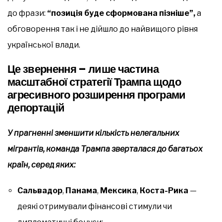
до фрази:
“позиція буде сформована пізніше”,
а
обговорення так і не дійшло до найвищого рівня
української влади.
Це звернення – лише частина
масштабної стратегії Трампа щодо
агресивного розширення програми
депортацій
У прагненні зменшити кількість нелегальних
мігрантів, команда Трампа зверталася до багатьох
країн, серед яких:
Сальвадор
,
Панама
,
Мексика
,
Коста-Рика
—
деякі отримували фінансові стимули чи