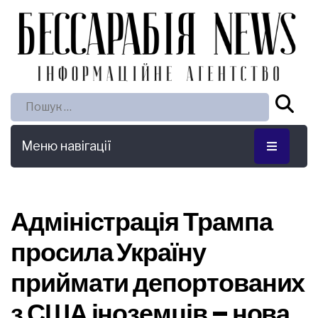
Пошук:
Меню навігації
Адміністрація Трампа
просила Україну
приймати депортованих
з США іноземців – нова