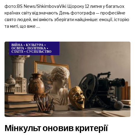
фото:BS News/ShkimbovaViki Щороку 12 липня у багатьох
країнах світу відзначають День фотографа — професійне
свято людей, які вміють зберігати найцінніше: емоції, історію
та миті, що вже …
ВІЙНА
•
КУЛЬТУРА
•
ОСВІТА
•
ПОЛІТИКА
•
СТАТТІ
•
СУСПІЛЬСТВО
Мінкульт оновив критерії