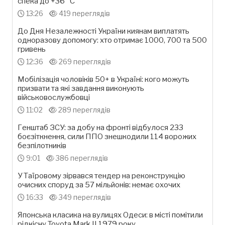
спека до +36 °С
13:26
419 переглядів
До Дня Незалежності України киянам виплатять
одноразову допомогу: хто отримає 1000, 700 та 500
гривень
12:36
269 переглядів
Мобілізація чоловіків 50+ в Україні: кого можуть
призвати та які завдання виконують
військовослужбовці
11:02
289 переглядів
Генштаб ЗСУ: за добу на фронті відбулося 233
боєзіткнення, сили ППО знешкодили 114 ворожих
безпілотників
9:01
386 переглядів
У Таїровому зірвався тендер на реконструкцію
очисних споруд за 57 мільйонів: немає охочих
16:33
349 переглядів
Японська класика на вулицях Одеси: в місті помітили
рідкісну Toyota Mark II 1979 року