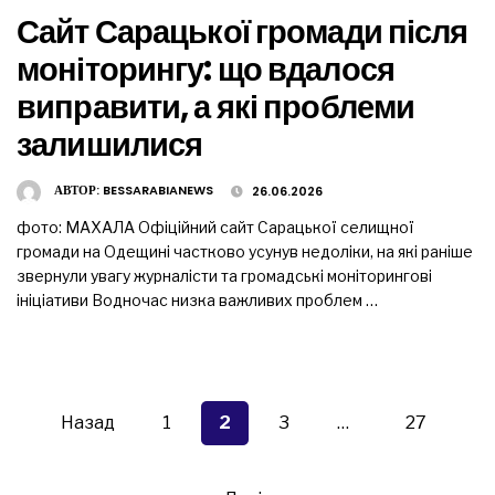
Сайт Сарацької громади після
моніторингу: що вдалося
виправити, а які проблеми
залишилися
АВТОР:
BESSARABIANEWS
26.06.2026
фото: МАХАЛА Офіційний сайт Сарацької селищної
громади на Одещині частково усунув недоліки, на які раніше
звернули увагу журналісти та громадські моніторингові
ініціативи Водночас низка важливих проблем …
Пагінація
записів
Назад
1
2
3
…
27