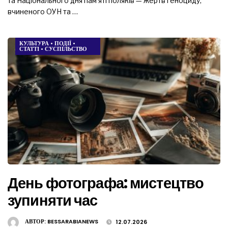
та Національного дня пам’яті поляків — жертв геноциду,
вчиненого ОУН та …
КУЛЬТУРА
•
ПОДІЇ
•
СТАТТІ
•
СУСПІЛЬСТВО
День фотографа: мистецтво
зупиняти час
АВТОР:
BESSARABIANEWS
12.07.2026