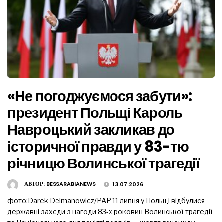
«Не погоджуємося забути»:
президент Польщі Кароль
Навроцький закликав до
історичної правди у 83-тю
річницю Волинської трагедії
АВТОР:
BESSARABIANEWS
13.07.2026
фото:Darek Delmanowicz/PAP 11 липня у Польщі відбулися
державні заходи з нагоди 83-х роковин Волинської трагедії