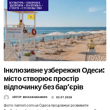
КУЛЬТУРА
•
ОХОРОНА
ЗДОРОВ’Я
•
ПОЛІТИКА
•
СТАТТІ
•
СУСПІЛЬСТВО
Інклюзивне узбережжя Одеси:
місто створює простір
відпочинку без бар’єрів
АВТОР:
BESSARABIANEWS
02.07.2026
фото: namori.com.ua Одеса продовжує розвивати