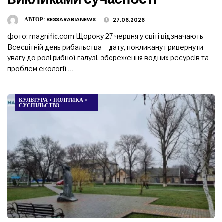
АВТОР:
BESSARABIANEWS
27.06.2026
фото: magnific.com Щороку 27 червня у світі відзначають
Всесвітній день рибальства – дату, покликану привернути
увагу до ролі рибної галузі, збереження водних ресурсів та
проблем екології …
КУЛЬТУРА
•
ПОЛІТИКА
•
СУСПІЛЬСТВО