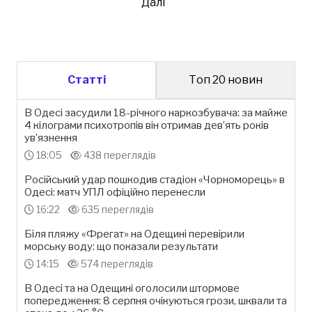
Далі
Статті
Топ 20 новин
В Одесі засудили 18-річного наркозбувача: за майже
4 кілограми психотропів він отримав дев’ять років
ув’язнення
18:05
438 переглядів
Російський удар пошкодив стадіон «Чорноморець» в
Одесі: матч УПЛ офіційно перенесли
16:22
635 переглядів
Біля пляжу «Фрегат» на Одещині перевірили
морську воду: що показали результати
14:15
574 переглядів
В Одесі та на Одещині оголосили штормове
попередження: 8 серпня очікуються грози, шквали та