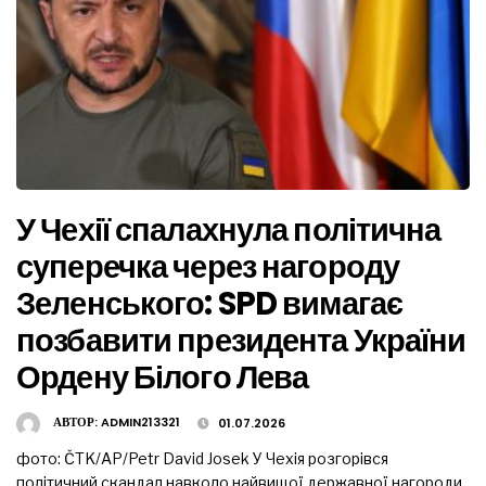
У Чехії спалахнула політична
суперечка через нагороду
Зеленського: SPD вимагає
позбавити президента України
Ордену Білого Лева
АВТОР:
ADMIN213321
01.07.2026
фото: ČTK/AP/Petr David Josek У Чехія розгорівся
політичний скандал навколо найвищої державної нагороди