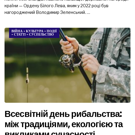
країни — Ордену Білого Лева, яким у 2022 році був
нагороджений Володимир Зеленський. …
ВІЙНА
•
КУЛЬТУРА
•
ПОДІЇ
•
СТАТТІ
•
СУСПІЛЬСТВО
Всесвітній день рибальства:
між традиціями, екологією та
викликами сучасності