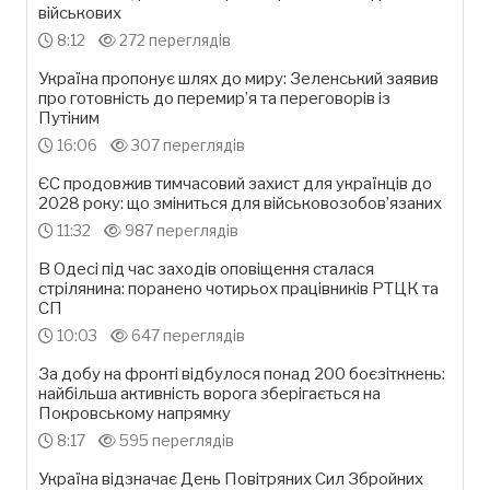
військових
8:12
272 переглядів
Україна пропонує шлях до миру: Зеленський заявив
про готовність до перемир’я та переговорів із
Путіним
16:06
307 переглядів
ЄС продовжив тимчасовий захист для українців до
2028 року: що зміниться для військовозобов’язаних
11:32
987 переглядів
В Одесі під час заходів оповіщення сталася
стрілянина: поранено чотирьох працівників РТЦК та
СП
10:03
647 переглядів
За добу на фронті відбулося понад 200 боєзіткнень:
найбільша активність ворога зберігається на
Покровському напрямку
8:17
595 переглядів
Україна відзначає День Повітряних Сил Збройних