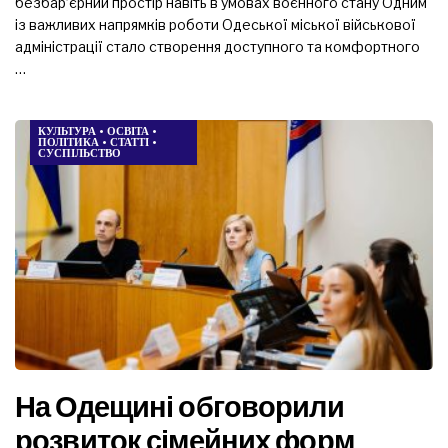
безбар’єрний простір навіть в умовах воєнного стану Одним
із важливих напрямків роботи Одеської міської військової
адміністрації стало створення доступного та комфортного
…
КУЛЬТУРА
•
ОСВІТА
•
ПОЛІТИКА
•
СТАТТІ
•
СУСПІЛЬСТВО
На Одещині обговорили
розвиток сімейних форм