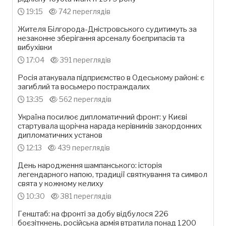
19:15
742 переглядів
Жителя Білгорода-Дністровського судитимуть за
незаконне зберігання арсеналу боєприпасів та
вибухівки
17:04
391 переглядів
Росія атакувала підприємство в Одеському районі: є
загиблий та восьмеро постраждалих
13:35
562 переглядів
Україна посилює дипломатичний фронт: у Києві
стартувала щорічна нарада керівників закордонних
дипломатичних установ
12:13
439 переглядів
День народження шампанського: історія
легендарного напою, традиції святкування та символ
свята у кожному келиху
10:30
381 переглядів
Генштаб: на фронті за добу відбулося 226
боєзіткнень, російська армія втратила понад 1200