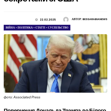
АВТОР:
BESSARABIANEWS
22.02.2025
ВІЙНА
•
ПОЛІТИКА
•
СТАТТІ
•
СУСПІЛЬСТВО
фото: Associated Press
Повернення Дональда Трампа до Білого