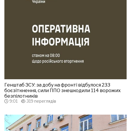
Генштаб ЗСУ: за добу на фронті відбулося 233
боєзіткнення, сили ППО знешкодили 114 ворожих
безпілотників
9:01
319 переглядів