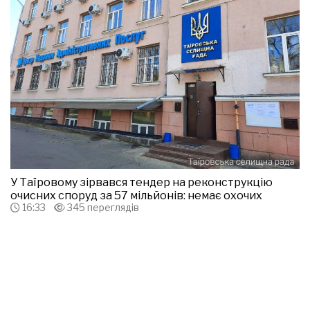
У Таїровому зірвався тендер на реконструкцію
очисних споруд за 57 мільйонів: немає охочих
16:33
345 переглядів