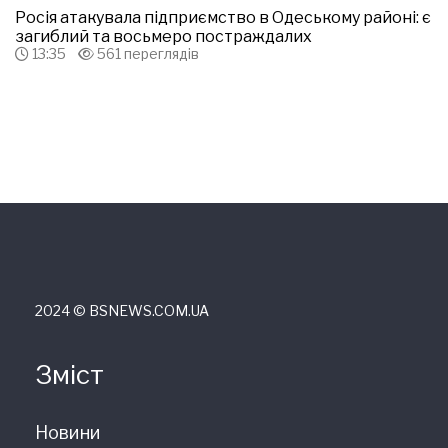
Росія атакувала підприємство в Одеському районі: є
загиблий та восьмеро постраждалих
13:35
561 переглядів
2024 © ВSNEWS.COM.UA
Зміст
Новини