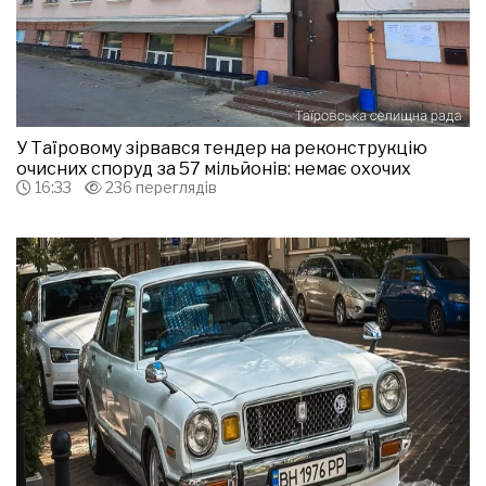
У Таїровому зірвався тендер на реконструкцію
очисних споруд за 57 мільйонів: немає охочих
16:33
236 переглядів