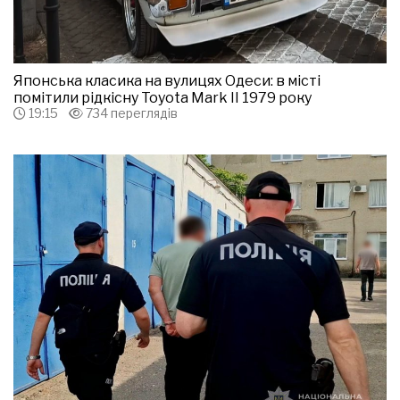
Японська класика на вулицях Одеси: в місті
помітили рідкісну Toyota Mark II 1979 року
19:15
734 переглядів