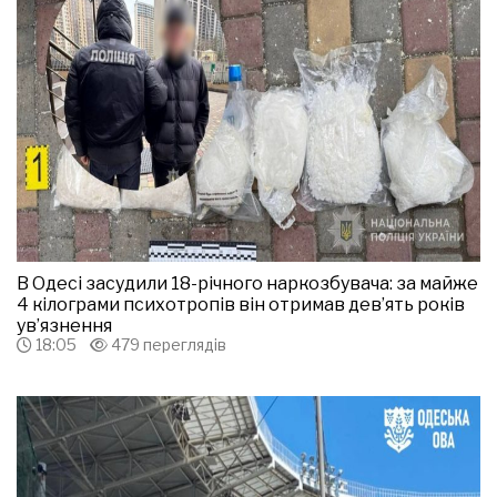
В Одесі засудили 18-річного наркозбувача: за майже
4 кілограми психотропів він отримав дев’ять років
ув’язнення
18:05
479 переглядів