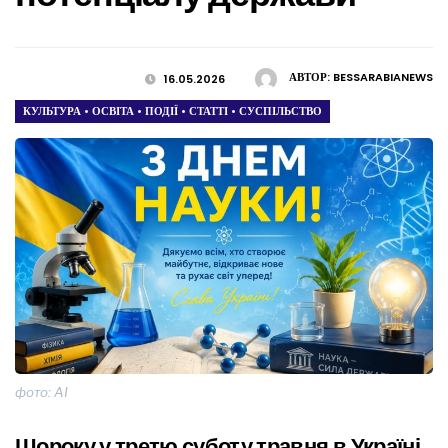
АВТОР:
BESSARABIANEWS
16.05.2026
КУЛЬТУРА
•
ОСВІТА
•
ПОДІЇ
•
СТАТТІ
•
СУСПІЛЬСТВО
фото: AI
Щороку у третю суботу травня в Україні