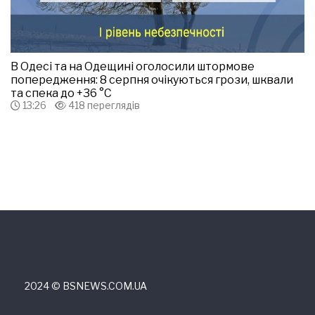
В Одесі та на Одещині оголосили штормове
попередження: 8 серпня очікуються грози, шквали
та спека до +36 °С
13:26
418 переглядів
2024 © ВSNEWS.COM.UA