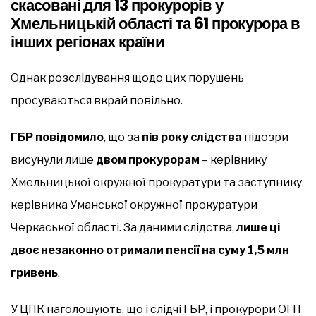
скасовані для 13 прокурорів у
Хмельницькій області та 61 прокурора в
інших регіонах країни
Однак розслідування щодо цих порушень
просуваються вкрай повільно.
ГБР повідомило
, що за
пів року слідства
підозри
висунули лише
двом прокурорам
– керівнику
Хмельницької окружної прокуратури та заступнику
керівника Уманської окружної прокуратури
Черкаської області. За даними слідства,
лише ці
двоє незаконно отримали пенсії на суму 1,5 млн
гривень
.
У ЦПК наголошують, що і слідчі ГБР, і прокурори ОГП