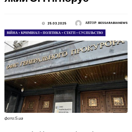
АВТОР:
BESSARABIANEWS
25.03.2025
ВІЙНА
•
КРИМІНАЛ
•
ПОЛІТИКА
•
СТАТТІ
•
СУСПІЛЬСТВО
фото:5.ua