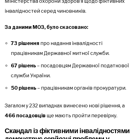
Міністерства охорони здоров’я щодо фіктивних
інвалідностей серед чиновників.
За даними МОЗ, було скасовано:
73 рішення
про надання інвалідності
працівникам Державної митної служби.
67 рішень
– посадовцям Державної податкової
служби України.
50 рішень
– працівникам органів прокуратури.
Загалом у 232 випадках винесено нові рішення, а
466 посадовців
ще мають пройти перевірку.
Скандал із фіктивними інвалідностями
демонструє серйозні проблеми у