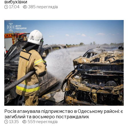
вибухівки
17:04
385 переглядів
Росія атакувала підприємство в Одеському районі: є
загиблий та восьмеро постраждалих
13:35
559 переглядів