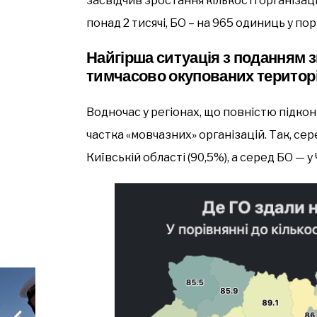
засвідчив зростання кількості організаці
понад 2 тисячі, БО – на 965 одиниць у по
Найгірша ситуація з поданням з
тимчасово окупованих територ
Водночас у регіонах, що повністю підкон
частка «мовчазних» організацій. Так, се
Київській області (90,5%), а серед БО — у