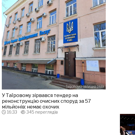
У Таїровому зірвався тендер на
реконструкцію очисних споруд за 57
мільйонів: немає охочих
16:33
345 переглядів