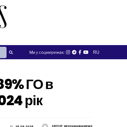
RU
Ми у соцмережах:
 89% ГО в
024 рік
АВТОР:
BESSARABIANEWS
25.06.2025