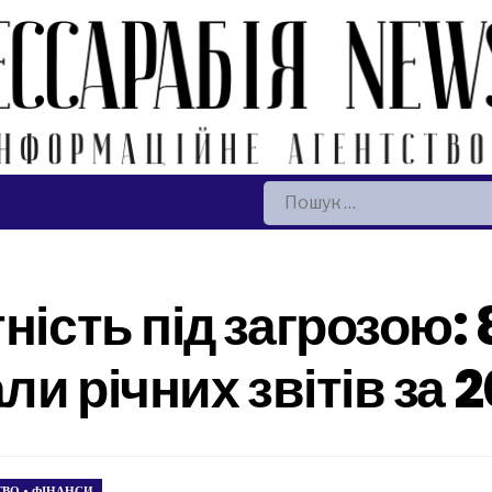
Пошук:
ність під загрозою:
ли річних звітів за 2
ТВО
•
ФІНАНСИ