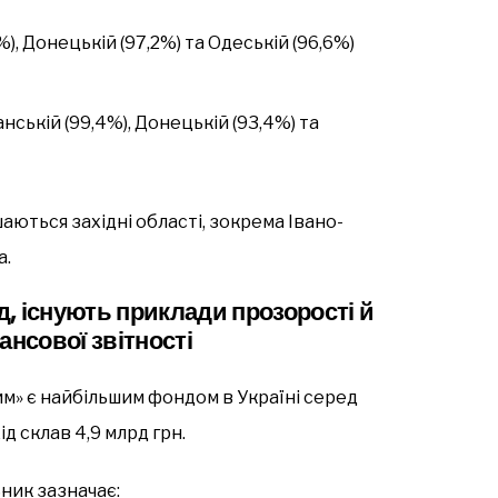
), Донецькій (97,2%) та Одеській (96,6%)
нській (99,4%), Донецькій (93,4%) та
ються західні області, зокрема Івано-
а.
, існують приклади прозорості й
ансової звітності
м» є найбільшим фондом в Україні серед
хід склав 4,9 млрд грн.
ник зазначає: