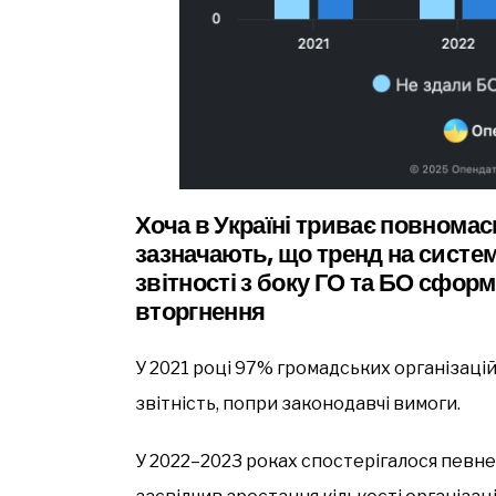
Хоча в Україні триває повномас
зазначають, що тренд на систе
звітності з боку ГО та БО сфор
вторгнення
У 2021 році 97% громадських організацій
звітність, попри законодавчі вимоги.
У 2022–2023 роках спостерігалося певне