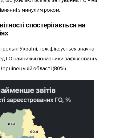
й, що ухиляються від звітування: ГО – на
рівнянні з минулим роком.
вітності спостерігається на
іях
трольні Україні, теж фіксується значна
ред ГО найнижчі показники зафіксовані у
 Чернівецькій області (80%).