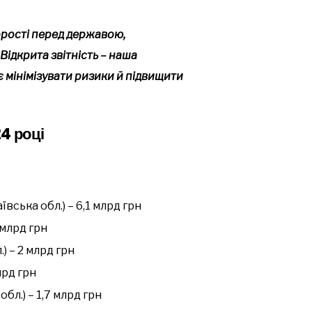
рості перед державою,
Відкрита звітність – наша
є мінімізувати ризики й підвищити
4 році
ська обл.) – 6,1 млрд грн
 млрд грн
) – 2 млрд грн
лрд грн
бл.) – 1,7 млрд грн