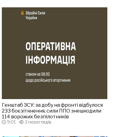
Генштаб ЗСУ: за добу на фронті відбулося
233 боєзіткнення, сили ППО знешкодили
114 ворожих безпілотників
9:01
2 переглядів