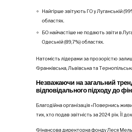
Найгірше звітують ГО у Луганській (99%
областях.
БО найчастіше не подають звіти в Луга
Одеській (89,7%) областях.
Натомість лідерами за прозорістю залиша
Франківська, Львівська та Тернопільськ
Незважаючи на загальний тренд
відповідального підходу до фін
Благодійна організація «Повернись живи
тих, хто подав звітність за 2024 рік. Її до
Фінансова директорка фонду Леся Мель