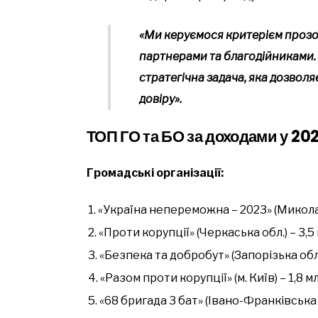
«Ми керуємося критерієм прозо
партнерами та благодійниками. 
стратегічна задача, яка дозволя
довіру».
ТОП ГО та БО за доходами у 202
Громадські організації:
«Україна непереможна – 2023» (Миколаїв
«Проти корупції» (Черкаська обл.) – 3,5
«Безпека та добробут» (Запорізька обл.
«Разом проти корупції» (м. Київ) – 1,8 м
«68 бригада 3 бат» (Івано-Франківська о