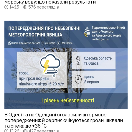
морську воду: що показали результати
14:15
576 переглядів
В Одесі та на Одещині оголосили штормове
попередження: 8 серпня очікуються грози, шквали
та спека до +36 °С
13:26
427 переглядів