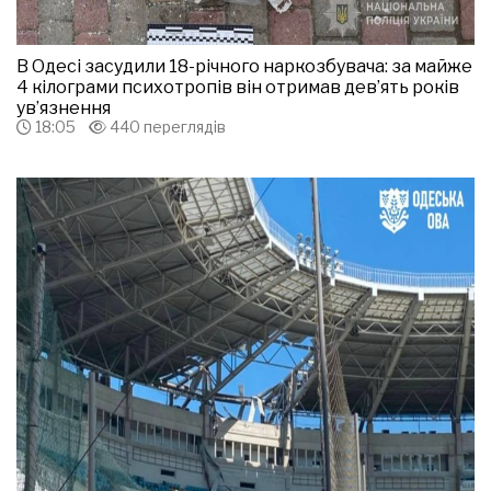
В Одесі засудили 18-річного наркозбувача: за майже
4 кілограми психотропів він отримав дев’ять років
ув’язнення
18:05
440 переглядів