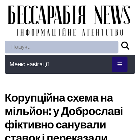
Пошук:
Меню навігації
Корупційна схема на
мільйон: у Доброславі
фіктивно санували
ставок і переказали