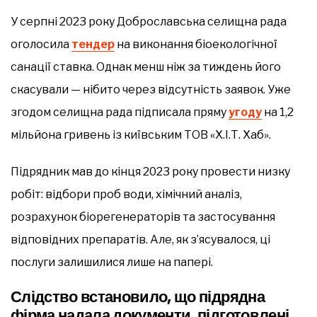
У серпні 2023 року Доброславська селищна рада
оголосила
тендер
на виконання біоекологічної
санації ставка. Однак менш ніж за тиждень його
скасували — нібито через відсутність заявок. Уже
згодом селищна рада підписала пряму
угоду
на 1,2
мільйона гривень із київським ТОВ «Х.І.Т. Хаб».
Підрядник мав до кінця 2023 року провести низку
робіт: відбори проб води, хімічний аналіз,
розрахунок біорегенераторів та застосування
відповідних препаратів. Але, як з’ясувалося, ці
послуги залишилися лише на папері.
Слідство встановило, що підрядна
фірма надала документи, підготовлені