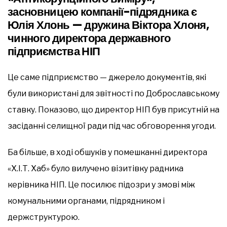
засновницею компанії-підрядника є
Юлія Хлонь — дружина Віктора Хлоня,
чинного директора державного
підприємства НІП
Це саме підприємство — джерело документів, які
були використані для звітності по Доброславському
ставку. Показово, що директор НІП був присутній на
засіданні селищної ради під час обговорення угоди.
Ба більше, в ході обшуків у помешканні директора
«Х.І.Т. Хаб» було вилучено візитівку радника
керівника НІП. Це посилює підозри у змові між
комунальними органами, підрядником і
держструктурою.