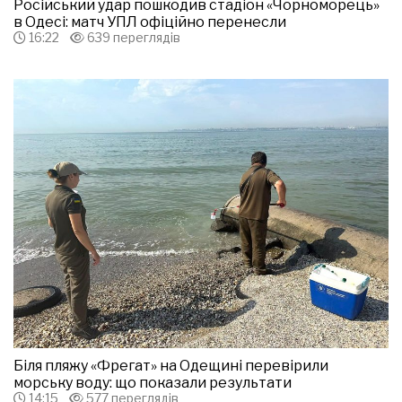
Російський удар пошкодив стадіон «Чорноморець»
в Одесі: матч УПЛ офіційно перенесли
16:22
639 переглядів
Біля пляжу «Фрегат» на Одещині перевірили
морську воду: що показали результати
14:15
577 переглядів