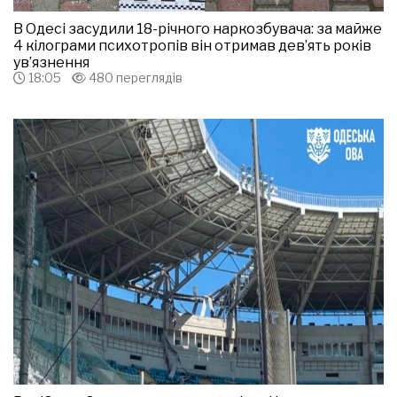
В Одесі засудили 18-річного наркозбувача: за майже
4 кілограми психотропів він отримав дев’ять років
ув’язнення
18:05
480 переглядів