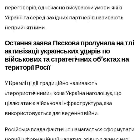
переговорів, одночасно висуваючи умови, які в
Україні та серед західних партнерів називають
неприйнятними.
Остання заява Пєскова пролунала на тлі
активізації українських ударів по
військових та стратегічних об’єктах на
території Росії
У Кремлі ці дії традиційно називають
«терористичними», хоча Україна наголошує, що
ціллю атак є військова інфраструктура, яка
використовується для ведення війни.
Російська влада фактично намагається сформувати
новий інформаційний наратив, згідно з яким саме