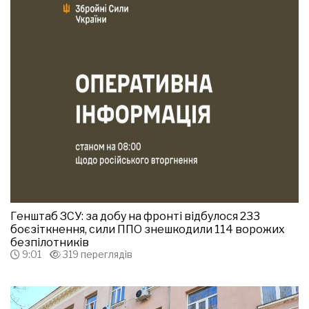
Генштаб ЗСУ: за добу на фронті відбулося 233
боєзіткнення, сили ППО знешкодили 114 ворожих
безпілотників
9:01
319 переглядів