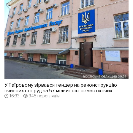
У Таїровому зірвався тендер на реконструкцію
очисних споруд за 57 мільйонів: немає охочих
16:33
345 переглядів