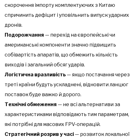
скорочення імпорту комплектуючих з Китаю
спричинить дефіцит і уповільнить випуск ударних
дронів.
Подорожчання
— перехід на європейські чи
американські компоненти значно підвищить
собівартість апаратів, що обмежить кількість
виходів і загальний обсяг ударів.
Логістична вразливість
— якщо постачання через
треті країни будуть ускладнені, відновити ланцюг
поставок буде важко й дорого.
Технічні обмеження
— не всі альтернативи за
характеристиками відповідають тим параметрам,
які потрібні для масових FPV-операцій.
Стратегічний розрив у часі
— розвиток локальної