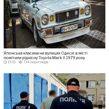
Японська класика на вулицях Одеси: в місті
помітили рідкісну Toyota Mark II 1979 року
19:15
734 переглядів