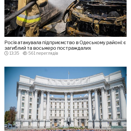
Росія атакувала підприємство в Одеському районі: є
загиблий та восьмеро постраждалих
13:35
561 переглядів