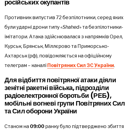
російських окупантів
Противник випустив 72 безпілотники, серед яких
були ударні дрони типу «
Shahed
» та безпілотники-
імітатори. Атака здійснювалася з напрямків Орел,
Курськ, Брянськ, Міллєрово та Приморсько-
Ахтарськ (рф), повідомляється на офіційному
телеграм – каналі
Повітряних Сил ЗС України
.
Для відбиття повітряної атаки діяли
зенітні ракетні війська, підрозділи
радіоелектронної боротьби (РЕБ),
мобільні вогневі групи Повітряних Сил
та Сил оборони України
Станом на
09:00
ранку було підтверджено збиття