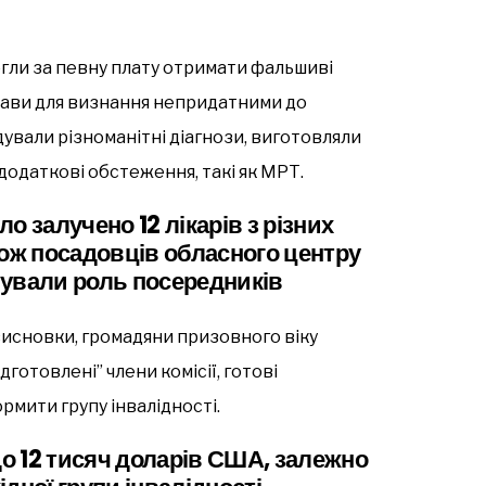
огли за певну плату отримати фальшиві
тави для визнання непридатними до
дували різноманітні діагнози, виготовляли
додаткові обстеження, такі як МРТ.
ло залучено 12 лікарів з різних
кож посадовців обласного центру
онували роль посередників
висновки, громадяни призовного віку
дготовлені” члени комісії, готові
рмити групу інвалідності.
до 12 тисяч доларів США, залежно