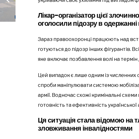
укриваючи своє ухиляння під виглядом фі
Лікар-організатор цієї злочинно
оголосили підозру в одержанні
Зараз правоохоронці працюють над вста
готуються до підозр інших фігурантів. В
яке включає позбавлення волі на термін д
Цей випадок є лише одним із численних с
спроби маніпулювати системою мобілізац
армії. Водночас схожі кримінальні схем
готовність та ефективність української а
Ця ситуація стала відомою на т
зловживання інвалідностями