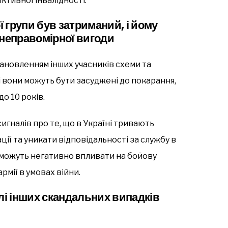
ктивної інвалідності.
ї групи був затриманий, і йому
 неправомірної вигоди
новленням інших учасників схеми та
сі вони можуть бути засуджені до покарання,
о 10 років.
игналів про те, що в Україні тривають
ії та уникати відповідальності за службу в
и можуть негативно впливати на бойову
рмії в умовах війни.
лі інших скандальних випадків