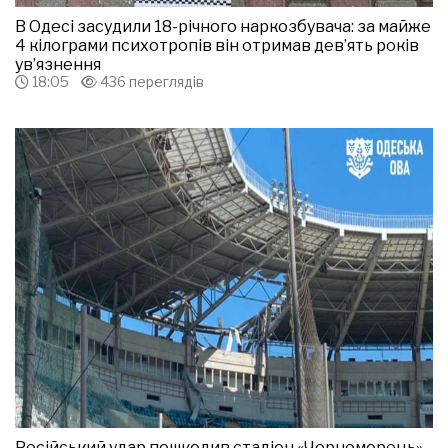
В Одесі засудили 18-річного наркозбувача: за майже
4 кілограми психотропів він отримав дев’ять років
ув’язнення
18:05
436 переглядів
Російський удар пошкодив стадіон «Чорноморець»