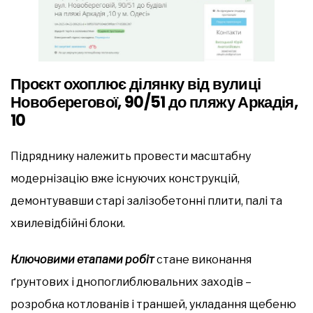
Проєкт охоплює ділянку від вулиці
Новоберегової, 90/51 до пляжу Аркадія,
10
Підряднику належить провести масштабну
модернізацію вже існуючих конструкцій,
демонтувавши старі залізобетонні плити, палі та
хвилевідбійні блоки.
Ключовими етапами робіт
стане виконання
ґрунтових і днопоглиблювальних заходів –
розробка котлованів і траншей, укладання щебеню