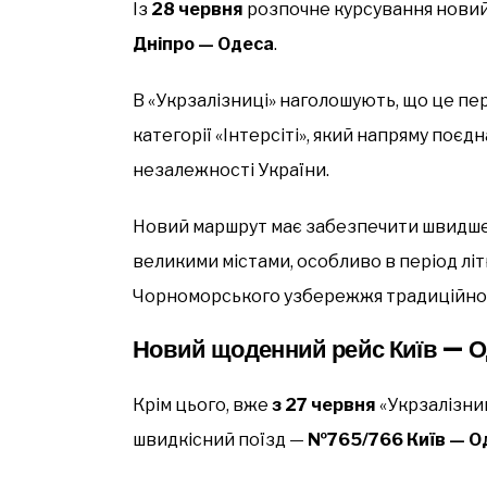
Із
28 червня
розпочне курсування нови
Дніпро — Одеса
.
В «Укрзалізниці» наголошують, що це пе
категорії «Інтерсіті», який напряму поєд
незалежності України.
Новий маршрут має забезпечити швидше
великими містами, особливо в період літ
Чорноморського узбережжя традиційно 
Новий щоденний рейс Київ — О
Крім цього, вже
з 27 червня
«Укрзалізни
швидкісний поїзд —
№765/766 Київ — О