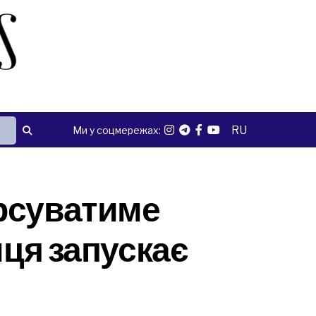
RU
Ми у соцмережах:
урсуватиме
иця запускає