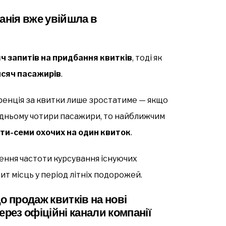
анія вже увійшла в
ч запитів на придбання квитків
, тоді як
исяч пасажирів
.
уренція за квитки лише зростатиме — якщо
едньому чотири пасажири, то найближчим
ти-семи охочих на один квиток
.
шення частоти курсування існуючих
т місць у період літніх подорожей.
о продаж квитків на нові
ерез офіційні канали компанії