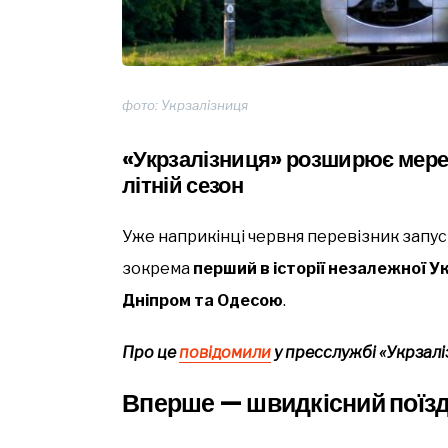
фото: Укрзалізниця
«Укрзалізниця» розширює мере
літній сезон
Уже наприкінці червня перевізник запуск
зокрема
перший в історії незалежної У
Дніпром та Одесою
.
Про це
повідомили
у пресслужбі «Укрзалі
Вперше — швидкісний поїзд