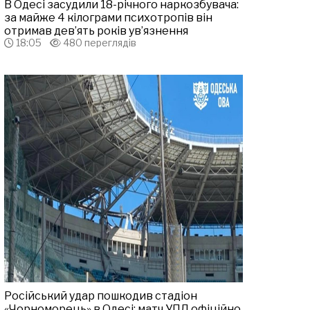
В Одесі засудили 18-річного наркозбувача:
за майже 4 кілограми психотропів він
отримав дев’ять років ув’язнення
18:05
480 переглядів
Російський удар пошкодив стадіон
«Чорноморець» в Одесі: матч УПЛ офіційно