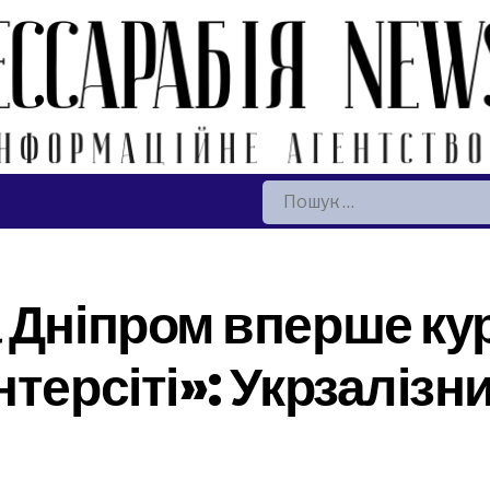
Пошук:
 Дніпром вперше к
терсіті»: Укрзалізн