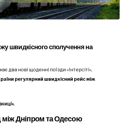
жу швидкісного сполучення на
ає два нові щоденні поїзди «Інтерсіті»,
країни регулярний швидкісний рейс між
зниці».
 між Дніпром та Одесою