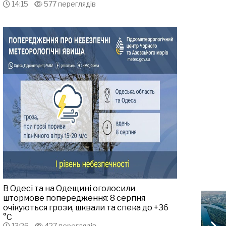
14:15
577 переглядів
В Одесі та на Одещині оголосили
штормове попередження: 8 серпня
очікуються грози, шквали та спека до +36
°С
13:26
427 переглядів