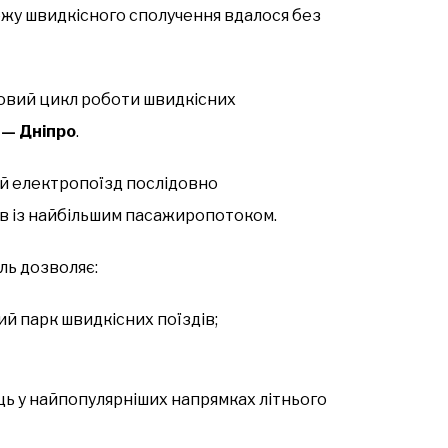
ежу швидкісного сполучення вдалося без
новий цикл роботи швидкісних
 — Дніпро
.
мий електропоїзд послідовно
ів із найбільшим пасажиропотоком.
ль дозволяє:
 парк швидкісних поїздів;
ь у найпопулярніших напрямках літнього