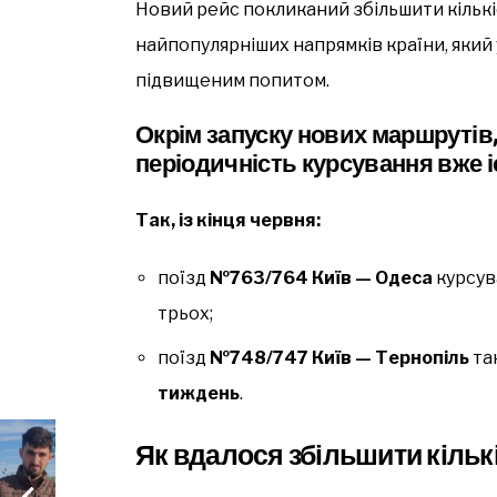
Новий рейс покликаний збільшити кількі
найпопулярніших напрямків країни, який 
підвищеним попитом.
Окрім запуску нових маршрутів,
періодичність курсування вже 
Так, із кінця червня:
поїзд
№763/764 Київ — Одеса
курсу
трьох;
поїзд
№748/747 Київ — Тернопіль
та
тиждень
.
Як вдалося збільшити кільк