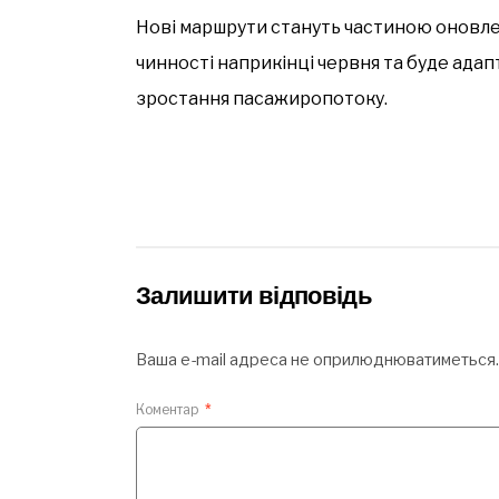
Нові маршрути стануть частиною оновлен
чинності наприкінці червня та буде ада
зростання пасажиропотоку.
Залишити відповідь
Ваша e-mail адреса не оприлюднюватиметься.
Коментар
*