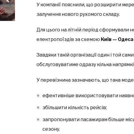
У компанії пояснили, що розширити мер
залучення нового рухомого складу.
Для цього на літній період сформували 
електропоїздів за схемою
Київ — Одеса
Завдяки такій організації один і той са
обслуговуватиме одразу кілька напрямк
У перевізника зазначають, що така моде
ефективніше використовувати наявний
збільшити кількість рейсів;
запропонувати пасажирам більше місц
сезону.