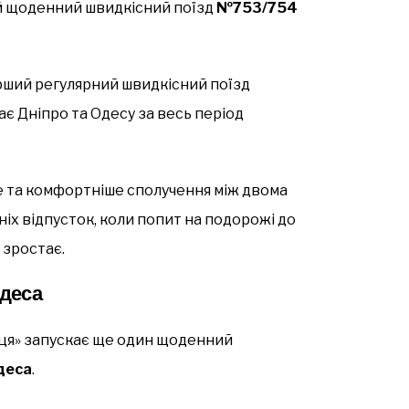
й щоденний швидкісний поїзд
№753/754
рший регулярний швидкісний поїзд
нає Дніпро та Одесу за весь період
 та комфортніше сполучення між двома
ніх відпусток, коли попит на подорожі до
зростає.
деса
ця» запускає ще один щоденний
деса
.