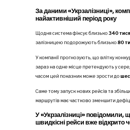
За даними «Укрзалізниці», комп
найактивніший період року
Щодня система фіксує близько
340 тися
залізницею подорожують близько
80 т
У компанії прогнозують, що влітку конк
зараз на одне місце претендують у сер
часом цей показник може зрости до
шес
Саме тому запуск нових рейсів та збіль
маршрутів має частково зменшити дефіци
У «Укрзалізниці» повідомили, щ
швидкісні рейси вже відкрито ч