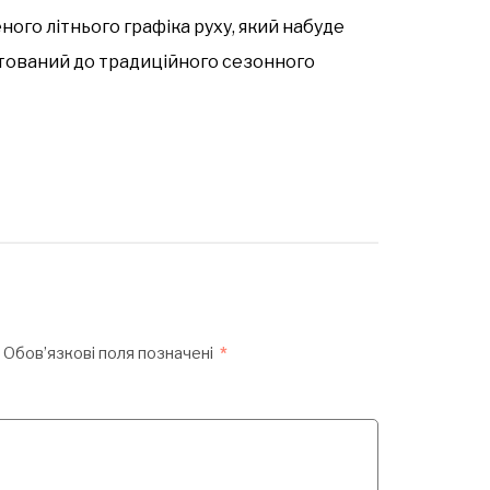
ого літнього графіка руху, який набуде
птований до традиційного сезонного
Обов’язкові поля позначені
*