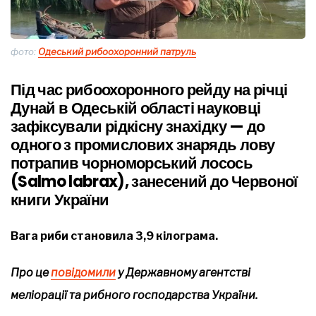
фото:
Одеський рибоохоронний патруль
Під час рибоохоронного рейду на річці
Дунай в Одеській області науковці
зафіксували рідкісну знахідку — до
одного з промислових знарядь лову
потрапив
чорноморський лосось
(Salmo labrax)
, занесений до Червоної
книги України
Вага риби становила 3,9 кілограма.
Про це
повідомили
у Державному агентстві
меліорації та рибного господарства України.