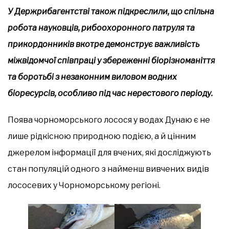
У Держрибагентстві також підкреслили, що спільна
робота науковців, рибоохоронного патруля та
прикордонників вкотре демонструє важливість
міжвідомчої співпраці у збереженні біорізноманіття
та боротьбі з незаконним виловом водних
біоресурсів, особливо під час нерестового періоду.
Поява чорноморського лосося у водах Дунаю є не
лише рідкісною природною подією, а й цінним
джерелом інформації для вчених, які досліджують
стан популяцій одного з найменш вивчених видів
лососевих у Чорноморському регіоні.