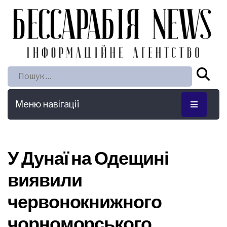
Пошук:
Меню навігації
У Дунаї на Одещині
виявили
червонокнижного
чорноморського