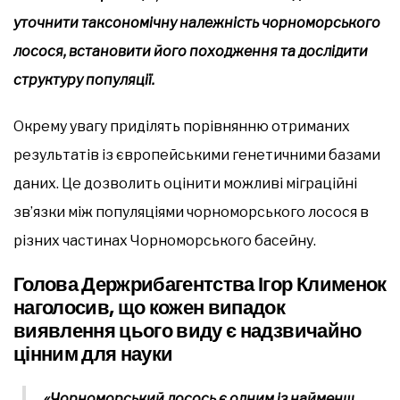
уточнити таксономічну належність чорноморського
лосося, встановити його походження та дослідити
структуру популяції.
Окрему увагу приділять порівнянню отриманих
результатів із європейськими генетичними базами
даних. Це дозволить оцінити можливі міграційні
зв’язки між популяціями чорноморського лосося в
різних частинах Чорноморського басейну.
Голова Держрибагентства Ігор Клименок
наголосив, що кожен випадок
виявлення цього виду є надзвичайно
цінним для науки
«Чорноморський лосось є одним із найменш