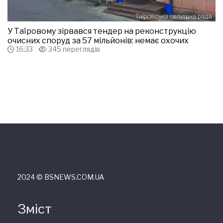
У Таїровому зірвався тендер на реконструкцію
очисних споруд за 57 мільйонів: немає охочих
16:33
345 переглядів
2024 © ВSNEWS.COM.UA
Зміст