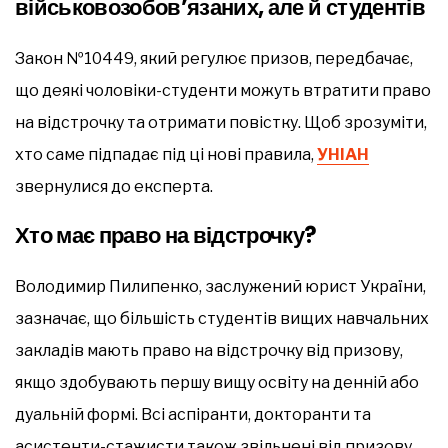
військовозобов’язаних, але й студентів
Закон №10449, який регулює призов, передбачає,
що деякі чоловіки-студенти можуть втратити право
на відстрочку та отримати повістку. Щоб зрозуміти,
хто саме підпадає під ці нові правила,
УНІАН
звернулися до експерта.
Хто має право на відстрочку?
Володимир Пилипенко, заслужений юрист України,
зазначає, що більшість студентів вищих навчальних
закладів мають право на відстрочку від призову,
якщо здобувають першу вищу освіту на денній або
дуальній формі. Всі аспіранти, докторанти та
асистенти-стажисти також звільнені від призову.