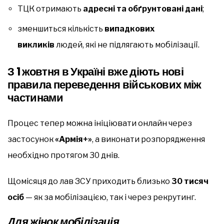
ТЦК отримають
адресні та обґрунтовані дані
;
зменшиться кількість
випадкових
викликів
людей, які не підлягають мобілізації.
З 1 жовтня в Україні вже діють нові
правила переведення військових між
частинами
Процес тепер можна ініціювати онлайн через
застосунок
«Армія+»
, а виконати розпорядження
необхідно протягом 30 днів.
Щомісяця до лав ЗСУ приходить близько
30 тисяч
осіб
— як за мобілізацією, так і через рекрутинг.
Для жінок мобілізація