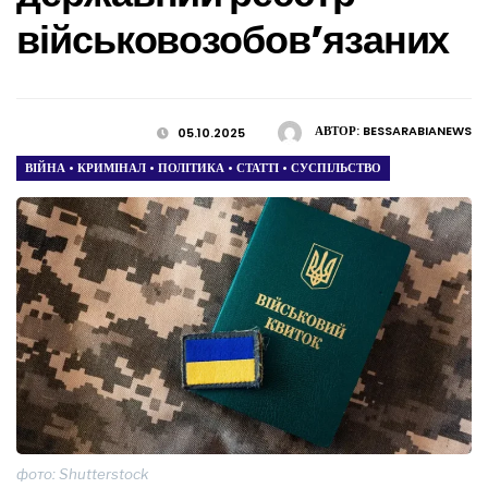
військовозобов’язаних
АВТОР:
BESSARABIANEWS
05.10.2025
ВІЙНА
•
КРИМІНАЛ
•
ПОЛІТИКА
•
СТАТТІ
•
СУСПІЛЬСТВО
фото: Shutterstock