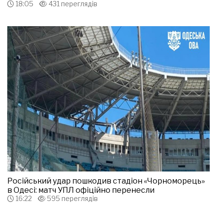
18:05
431 переглядів
Російський удар пошкодив стадіон «Чорноморець»
в Одесі: матч УПЛ офіційно перенесли
16:22
595 переглядів