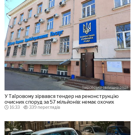
У Таїровому зірвався тендер на реконструкцію
очисних споруд за 57 мільйонів: немає охочих
16:33
339 переглядів