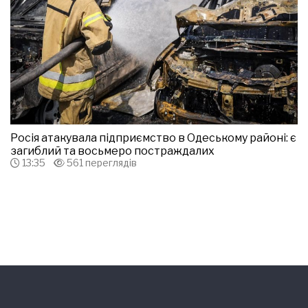
Росія атакувала підприємство в Одеському районі: є
загиблий та восьмеро постраждалих
13:35
561 переглядів