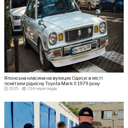
Японська класика на вулицях Одеси: в місті
помітили рідкісну Toyota Mark II 1979 року
19:15
734 переглядів