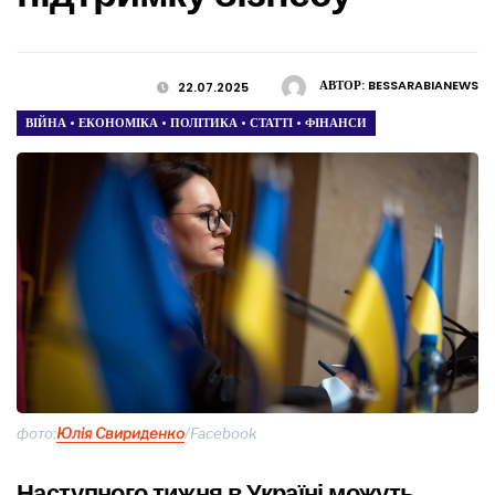
АВТОР:
BESSARABIANEWS
22.07.2025
ВІЙНА
•
ЕКОНОМІКА
•
ПОЛІТИКА
•
СТАТТІ
•
ФІНАНСИ
фото:
Юлія Свириденко
/Facebook
Наступного тижня в Україні можуть