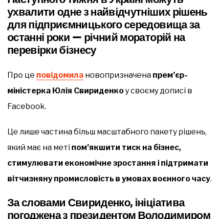
ухвалити одне з найвідчутніших рішень
для підприємницького середовища за
останні роки — річний мораторій на
перевірки бізнесу
Про це
повідомила
новопризначена
прем’єр-
міністерка Юлія Свириденко
у своєму дописі в
Facebook.
Це лише частина більш масштабного пакету рішень,
який має на меті
пом’якшити тиск на бізнес,
стимулювати економічне зростання і підтримати
вітчизняну промисловість в умовах воєнного часу
.
За словами Свириденко, ініціатива
погоджена з президентом Володимиром