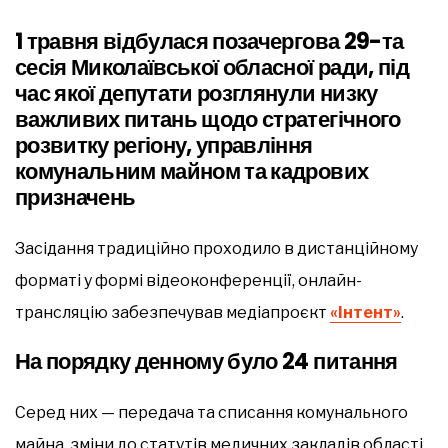
1 травня відбулася позачергова 29-та
сесія Миколаївської обласної ради, під
час якої депутати розглянули низку
важливих питань щодо стратегічного
розвитку регіону, управління
комунальним майном та кадрових
призначень
Засідання традиційно проходило в дистанційному
форматі у формі відеоконференції, онлайн-
трансляцію забезпечував медіапроєкт
«Інтент»
.
На порядку денному було 24 питання
Серед них — передача та списання комунального
майна, зміни до статутів медичних закладів області,