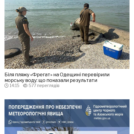
Біля пляжу «Фрегат» на Одещині перевірили
морську воду: що показали результати
14:15
577 переглядів