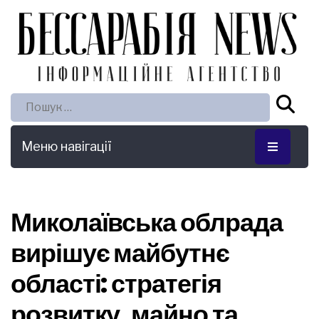
Пошук:
Меню навігації
Миколаївська облрада
вирішує майбутнє
області: стратегія
розвитку, майно та