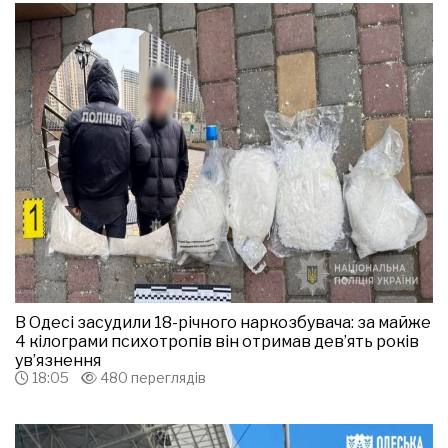
В Одесі засудили 18-річного наркозбувача: за майже
4 кілограми психотропів він отримав дев’ять років
ув’язнення
18:05
480 переглядів