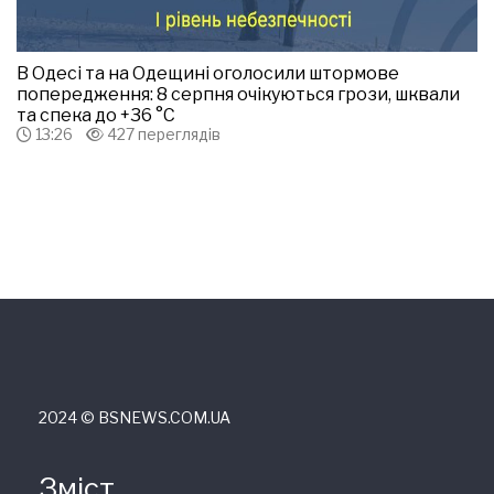
В Одесі та на Одещині оголосили штормове
попередження: 8 серпня очікуються грози, шквали
та спека до +36 °С
13:26
427 переглядів
2024 © ВSNEWS.COM.UA
Зміст