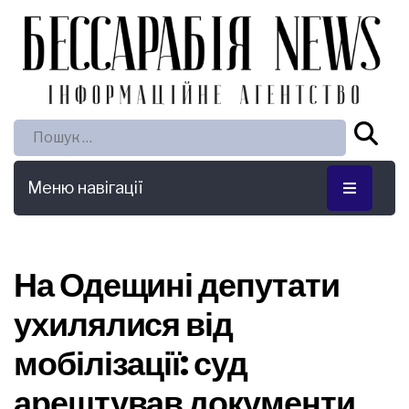
Пошук:
Меню навігації
На Одещині депутати
ухилялися від
мобілізації: суд
арештував документи