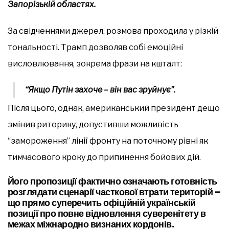
Запорізькій областях.
За свідченнями джерел, розмова проходила у різкій
тональності. Трамп дозволяв собі емоційні
висловлювання, зокрема фрази на кшталт:
“Якщо Путін захоче – він вас зруйнує”.
Після цього, однак, американський президент дещо
змінив риторику, допустивши можливість
“замороження” лінії фронту на поточному рівні як
тимчасового кроку до припинення бойових дій.
Його пропозиції фактично означають готовність
розглядати сценарії часткової втрати територій –
що прямо суперечить офіційній українській
позиції про повне відновлення суверенітету в
межах міжнародно визнаних кордонів.