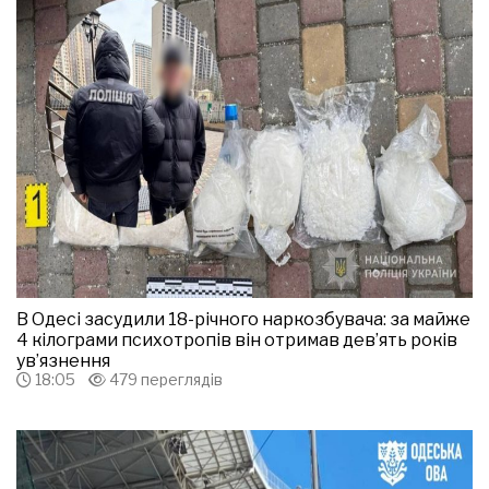
В Одесі засудили 18-річного наркозбувача: за майже
4 кілограми психотропів він отримав дев’ять років
ув’язнення
18:05
479 переглядів