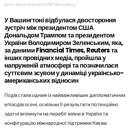
фото: Aaron Schwartz/CNP/Bloomberg
У Вашингтоні відбулася двостороння
зустріч між президентом США
Дональдом Трампом та президентом
України Володимиром Зеленським, яка,
за даними Financial Times, Reuters та
інших провідних медіа, пройшла у
напруженій атмосфері та позначилася
суттєвим зсувом у динаміці українсько-
американських відносин
Подія стала одним із найважливіших дипломатичних
епізодів осені, оскільки її результати потенційно
здатні вплинути на перебіг війни в Україні та
конфігурацію міжнародної підтримки Києва.