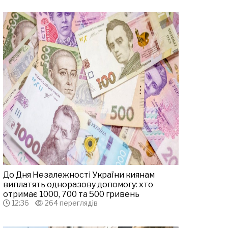
До Дня Незалежності України киянам
виплатять одноразову допомогу: хто
отримає 1000, 700 та 500 гривень
12:36
264 переглядів