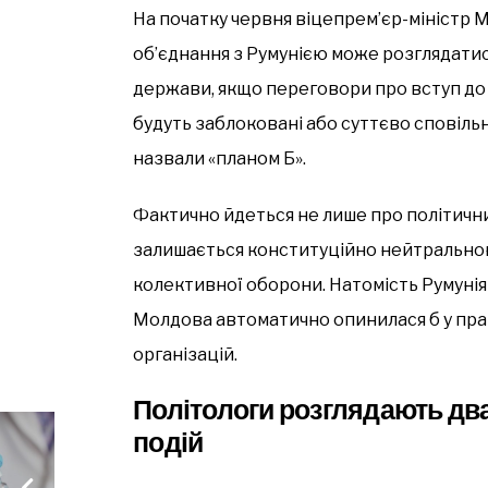
На початку червня віцепрем’єр-міністр
об’єднання з Румунією може розглядати
держави, якщо переговори про вступ до
будуть заблоковані або суттєво сповільн
назвали «планом Б».
Фактично йдеться не лише про політични
залишається конституційно нейтрально
колективної оборони. Натомість Румунія 
Молдова автоматично опинилася б у пра
організацій.
Політологи розглядають два
подій