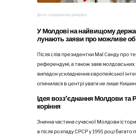
фото з відкритих джерел
У Молдові на найвищому держав
лунають заяви про можливе об
Після слів президентки Маї Санду про те
референдумі, а також заяв молдовських 
випадок ускладнення європейської інтегр
опинилася в центрі уваги не лише Кишине
Ідея возз’єднання Молдови та Р
коріння
Значна частина сучасної Молдови істори
а після розпаду СРСР у 1991 році багато