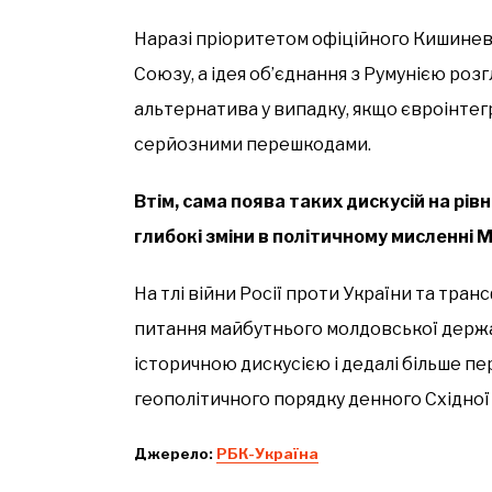
Наразі пріоритетом офіційного Кишинев
Союзу, а ідея об’єднання з Румунією роз
альтернатива у випадку, якщо євроінте
серйозними перешкодами.
Втім, сама поява таких дискусій на рів
глибокі зміни в політичному мисленні 
На тлі війни Росії проти України та тр
питання майбутнього молдовської держ
історичною дискусією і дедалі більше 
геополітичного порядку денного Східної
Джерело:
РБК-Україна