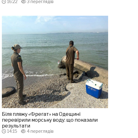
16:22
3 переглядів
Біля пляжу «Фрегат» на Одещині
перевірили морську воду: що показали
результати
14:15
4 переглядів