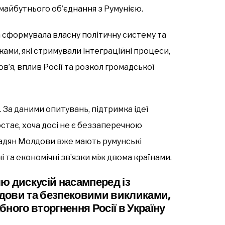
майбутнього об’єднання з Румунією.
а сформувала власну політичну систему та
ами, які стримували інтеграційні процеси,
’я, вплив Росії та розкол громадської
 За даними опитувань, підтримка ідеї
тає, хоча досі не є беззаперечною
мадян Молдови вже мають румунські
 та економічні зв’язки між двома країнами.
ю дискусій насамперед із
дови та безпековими викликами,
ного вторгнення Росії в Україну