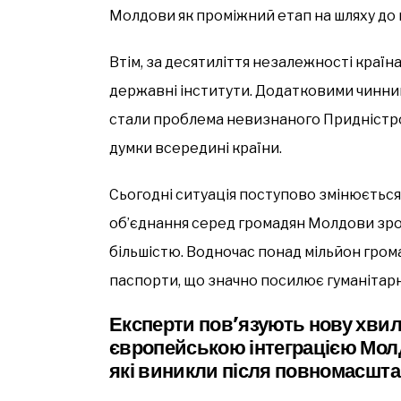
Молдови як проміжний етап на шляху до 
Втім, за десятиліття незалежності країн
державні інститути. Додатковими чинник
стали проблема невизнаного Придністров
думки всередині країни.
Сьогодні ситуація поступово змінюється.
об’єднання серед громадян Молдови зрос
більшістю. Водночас понад мільйон гро
паспорти, що значно посилює гуманітарні
Експерти пов’язують нову хвил
європейською інтеграцією Мол
які виникли після повномасштаб