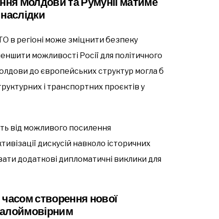
ання Молдови та Румунії матиме
і наслідки
ТО в регіоні може зміцнити безпеку
меншити можливості Росії для політичного
 Молдови до європейських структур могла б
руктурних і транспортних проєктів у
ають від можливого посилення
ктивізації дискусій навколо історичних
ати додаткові дипломатичні виклики для
 часом створення нової
малоймовірним