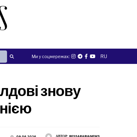
RU
Ми у соцмережах:
лдові знову
унією
АВТОР:
BESSARABIANEWS
09.06.2026