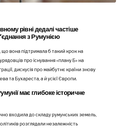
ному рівні дедалі частіше
’єднання з Румунією
, що вона підтримала б такий крок на
урядовців про існування «плану Б» на
ації, дискусія про майбутнє країни знову
ва та Бухареста, а й усієї Європи.
умунії має глибоке історичне
чно входила до складу румунських земель,
 політиків розглядали незалежність