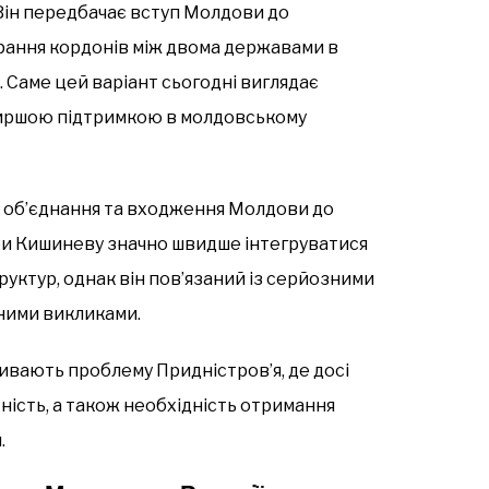
 Він передбачає вступ Молдови до
рання кордонів між двома державами в
 Саме цей варіант сьогодні виглядає
ширшою підтримкою в молдовському
 об’єднання та входження Молдови до
 би Кишиневу значно швидше інтегруватися
уктур, однак він пов’язаний із серйозними
ними викликами.
вають проблему Придністров’я, де досі
ність, а також необхідність отримання
.