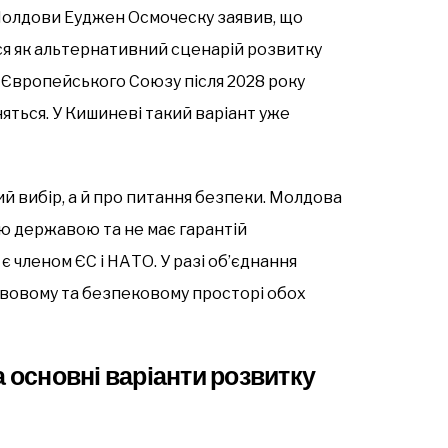
 Молдови Еуджен Осмоческу заявив, що
ся як альтернативний сценарій розвитку
 Європейського Союзу після 2028 року
яться. У Кишиневі такий варіант уже
й вибір, а й про питання безпеки. Молдова
ю державою та не має гарантій
є членом ЄС і НАТО. У разі об’єднання
вовому та безпековому просторі обох
 основні варіанти розвитку