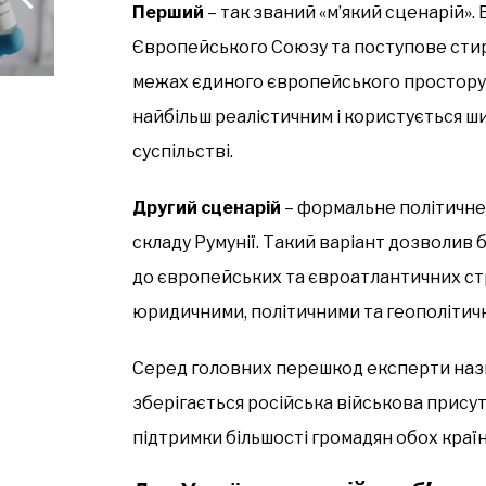
Перший
– так званий «м’який сценарій».
Європейського Союзу та поступове сти
межах єдиного європейського простору.
найбільш реалістичним і користується 
суспільстві.
Другий сценарій
– формальне політичне
складу Румунії. Такий варіант дозволив
до європейських та євроатлантичних стр
юридичними, політичними та геополітич
Серед головних перешкод експерти нази
зберігається російська військова присут
підтримки більшості громадян обох країн