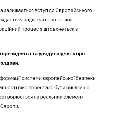
а залишається вступ до Європейського
глядається радше як стратегічна
граційний процес зіштовхнеться з
ні президента та уряду свідчить про
Молдови.
ансформації системи європейської безпеки
авності вже перестало бути виключно
перетворюється на реальний елемент
 Європи.