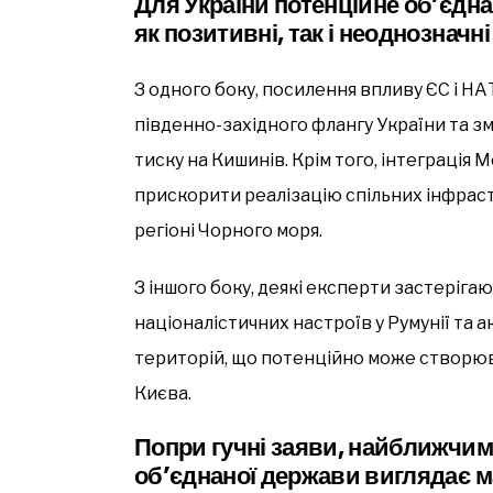
Для України потенційне об’єдн
як позитивні, так і неоднозначн
З одного боку, посилення впливу ЄС і НА
південно-західного флангу України та з
тиску на Кишинів. Крім того, інтеграція
прискорити реалізацію спільних інфраст
регіоні Чорного моря.
З іншого боку, деякі експерти застеріг
націоналістичних настроїв у Румунії та а
територій, що потенційно може створюв
Києва.
Попри гучні заяви, найближчим
об’єднаної держави виглядає 