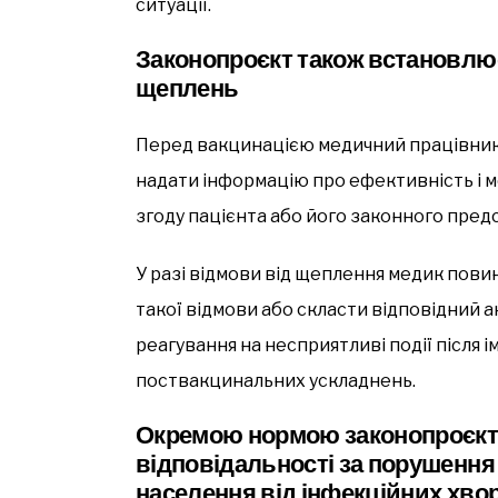
ситуації.
Законопроєкт також встановлю
щеплень
Перед вакцинацією медичний працівник 
надати інформацію про ефективність і 
згоду пацієнта або його законного пред
У разі відмови від щеплення медик по
такої відмови або скласти відповідний 
реагування на несприятливі події після і
поствакцинальних ускладнень.
Окремою нормою законопроєкт
відповідальності за порушення
населення від інфекційних хво