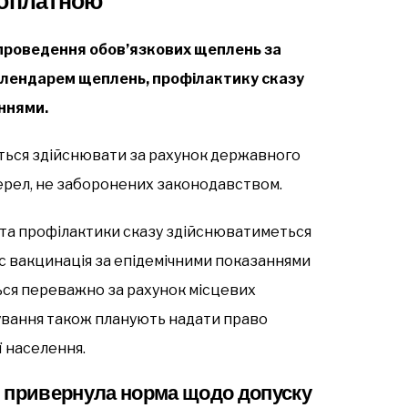
зоплатною
проведення обов’язкових щеплень за
календарем щеплень, профілактику сказу
ннями.
ться здійснювати за рахунок державного
жерел, не заборонених законодавством.
ї та профілактики сказу здійснюватиметься
 вакцинація за епідемічними показаннями
ься переважно за рахунок місцевих
ування також планують надати право
ї населення.
і привернула норма щодо допуску