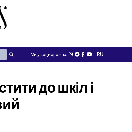
RU
Ми у соцмережах:
тити до шкіл і
вий