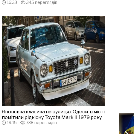
16:33
345 переглядів
Японська класика на вулицях Одеси: в місті
помітили рідкісну Toyota Mark II 1979 року
19:15
738 переглядів