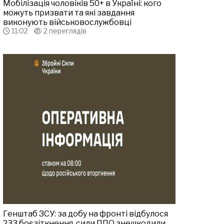
Мобілізація чоловіків 50+ в Україні: кого
можуть призвати та які завдання
виконують військовослужбовці
11:02
2 переглядів
Генштаб ЗСУ: за добу на фронті відбулося
233 боєзіткнення, сили ППО знешкодили