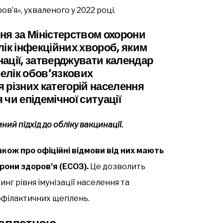
в’я», ухваленого у 2022 році.
ня за Міністерством охорони
лік інфекційних хвороб, яким
ації, затверджувати календар
елік обов’язкових
 різних категорій населення
 чи епідемічної ситуації
ий підхід до обліку вакцинації.
акож про офіційні відмови від них мають
рони здоров’я (ЕСОЗ).
Це дозволить
нг рівня імунізації населення та
філактичних щеплень.