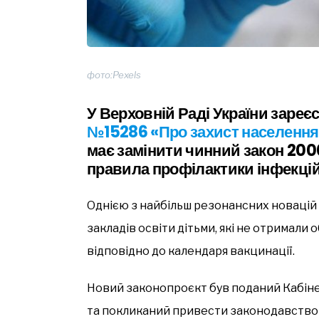
фото:Pexels
У Верховній Раді України заре
№15286
«Про захист населення
має замінити чинний закон 200
правила профілактики інфекці
Однією з найбільш резонансних новацій
закладів освіти дітьми, які не отримал
відповідно до календаря вакцинації.
Новий законопроєкт був поданий Кабінет
та покликаний привести законодавство 