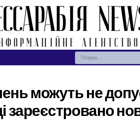
Пошук:
ень можуть не допус
аді зареєстровано но