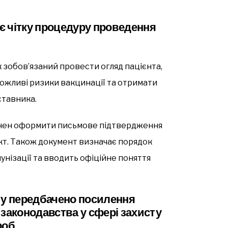
є чітку процедуру проведення
зобов’язаний провести огляд пацієнта,
можливі ризики вакцинації та отримати
ставника.
винен оформити письмове підтвердження
акт. Також документ визначає порядок
мунізації та вводить офіційне поняття
у передбачено посилення
 законодавства у сфері захисту
роб