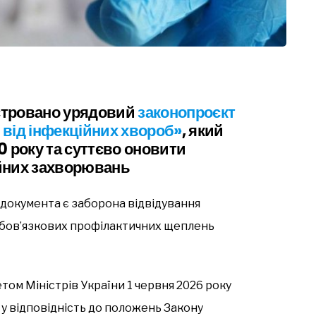
єстровано урядовий
законопроєкт
 від інфекційних хвороб»
, який
0 року та суттєво оновити
йних захворювань
 документа є заборона відвідування
и обов’язкових профілактичних щеплень
ом Міністрів України 1 червня 2026 року
у відповідність до положень Закону