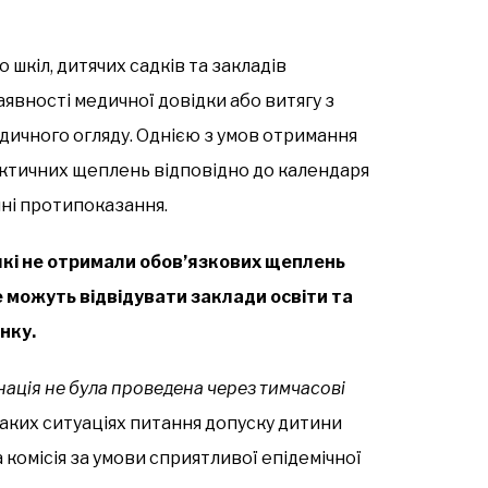
 шкіл, дитячих садків та закладів
вності медичної довідки або витягу з
дичного огляду. Однією з умов отримання
ктичних щеплень відповідно до календаря
чні протипоказання.
які не отримали обов’язкових щеплень
е можуть відвідувати заклади освіти та
нку.
ація не була проведена через тимчасові
таких ситуаціях питання допуску дитини
комісія за умови сприятливої епідемічної