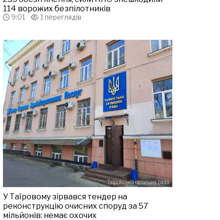
114 ворожих безпілотників
9:01
1 переглядів
У Таїровому зірвався тендер на
реконструкцію очисних споруд за 57
мільйонів: немає охочих