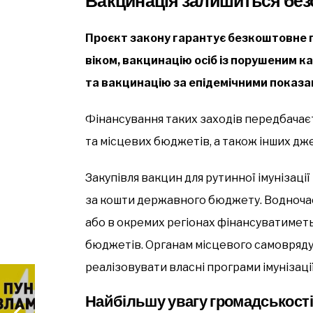
Вакцинація залишиться бе
Проєкт закону гарантує безкоштовне 
віком, вакцинацію осіб із порушеним 
та вакцинацію за епідемічними показа
Фінансування таких заходів передбачає
та місцевих бюджетів, а також інших д
Закупівля вакцин для рутинної імунізаці
за кошти державного бюджету. Водночас
або в окремих регіонах фінансуватимет
бюджетів. Органам місцевого самовряд
реалізовувати власні програми імунізаці
Найбільшу увагу громадськост