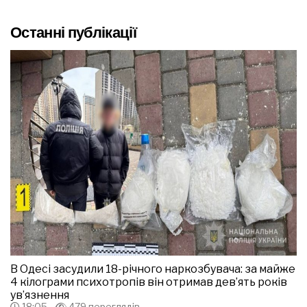
Останні публікації
В Одесі засудили 18-річного наркозбувача: за майже
4 кілограми психотропів він отримав дев’ять років
ув’язнення
18:05
479 переглядів