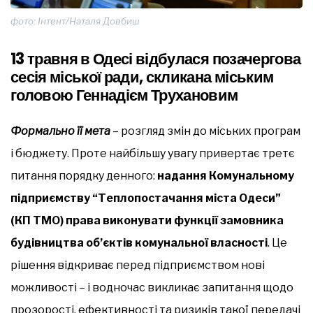
фото: Інтент/Наталя Довбиш
13 травня в Одесі відбулася позачергова
сесія міської ради, скликана міським
головою Геннадієм Трухановим
Формально її мета
– розгляд змін до міських програм
і бюджету. Проте найбільшу увагу привертає третє
питання порядку денного:
надання Комунальному
підприємству “Теплопостачання міста Одеси”
(КП ТМО) права виконувати функції замовника
будівництва об’єктів комунальної власності
. Це
рішення відкриває перед підприємством нові
можливості – і водночас викликає запитання щодо
прозорості, ефективності та ризиків такої передачі