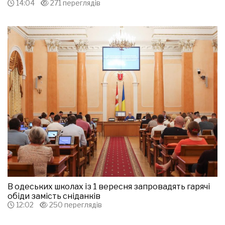
14:04
271 переглядів
В одеських школах із 1 вересня запровадять гарячі
обіди замість сніданків
12:02
250 переглядів