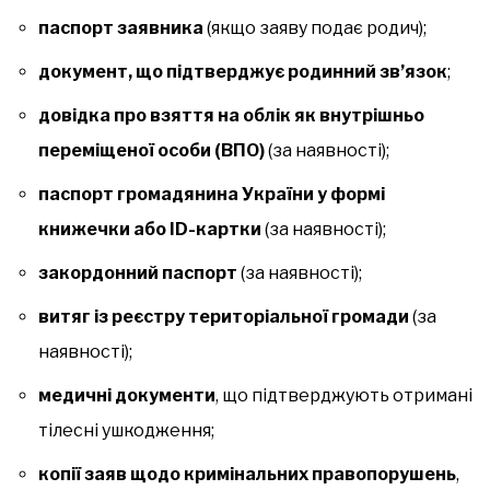
паспорт заявника
(якщо заяву подає родич);
документ, що підтверджує родинний зв’язок
;
довідка про взяття на облік як внутрішньо
переміщеної особи (ВПО)
(за наявності);
паспорт громадянина України у формі
книжечки або ID-картки
(за наявності);
закордонний паспорт
(за наявності);
витяг із реєстру територіальної громади
(за
наявності);
медичні документи
, що підтверджують отримані
тілесні ушкодження;
копії заяв щодо кримінальних правопорушень
,