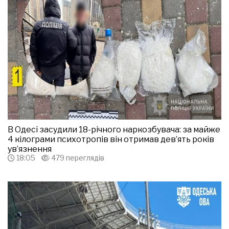
В Одесі засудили 18-річного наркозбувача: за майже
4 кілограми психотропів він отримав дев’ять років
ув’язнення
18:05
479 переглядів