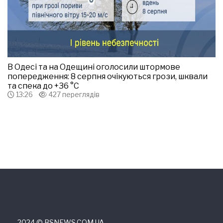
В Одесі та на Одещині оголосили штормове
попередження: 8 серпня очікуються грози, шквали
та спека до +36 °С
13:26
427 переглядів
2024 © ВSNEWS.COM.UA