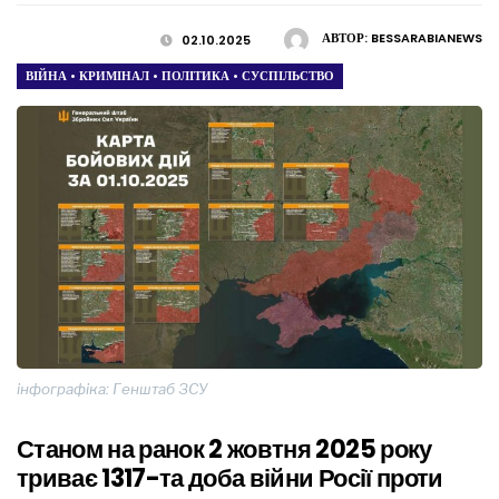
АВТОР:
BESSARABIANEWS
02.10.2025
ВІЙНА
•
КРИМІНАЛ
•
ПОЛІТИКА
•
СУСПІЛЬСТВО
інфографіка: Генштаб ЗСУ
Станом на ранок 2 жовтня 2025 року
триває 1317-та доба війни Росії проти