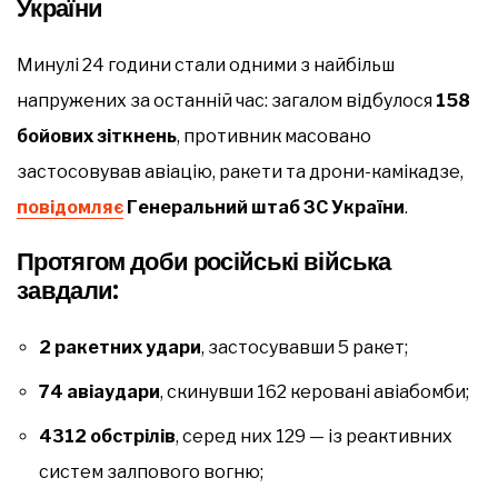
України
Минулі 24 години стали одними з найбільш
напружених за останній час: загалом відбулося
158
бойових зіткнень
, противник масовано
застосовував авіацію, ракети та дрони-камікадзе,
повідомляє
Генеральний штаб ЗС України
.
Протягом доби російські війська
завдали:
2 ракетних удари
, застосувавши 5 ракет;
74 авіаудари
, скинувши 162 керовані авіабомби;
4312 обстрілів
, серед них 129 — із реактивних
систем залпового вогню;