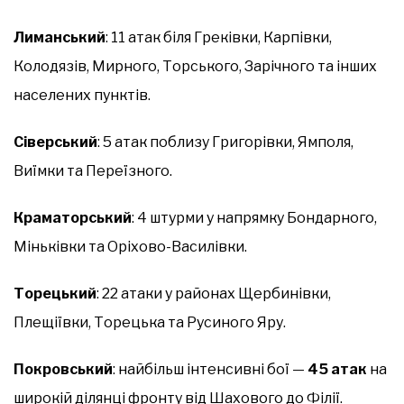
Лиманський
: 11 атак біля Греківки, Карпівки,
Колодязів, Мирного, Торського, Зарічного та інших
населених пунктів.
Сіверський
: 5 атак поблизу Григорівки, Ямполя,
Виїмки та Переїзного.
Краматорський
: 4 штурми у напрямку Бондарного,
Міньківки та Оріхово-Василівки.
Торецький
: 22 атаки у районах Щербинівки,
Плещіївки, Торецька та Русиного Яру.
Покровський
: найбільш інтенсивні бої —
45 атак
на
широкій ділянці фронту від Шахового до Філії.