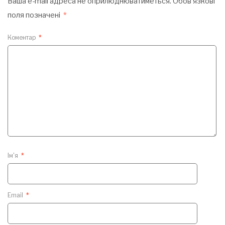
Ваша e-mail адреса не оприлюднюватиметься.
Обов’язкові
поля позначені
*
Коментар
*
Ім'я
*
Email
*