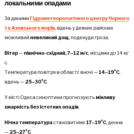
локальними опадами
За даними
Гідрометеорологічного центру Чорного
та Азовського морів
, вдень у деяких районах
можливий
невеликий дощ
, подекуди гроза.
Вітер
—
північно-східний, 7–12 м/с
, місцями до 14 м/
с.
Температура повітря в області: вночі —
14–19°С
,
вдень —
25–30°С
.
У місті Одеса синоптики прогнозують
мінливу
хмарність без істотних опадів
.
Нічна температура
становитиме
17–19°С
, денна
—
25–27°С
.