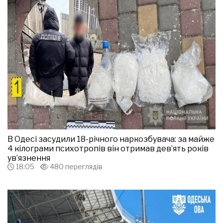
В Одесі засудили 18-річного наркозбувача: за майже
4 кілограми психотропів він отримав дев’ять років
ув’язнення
18:05
480 переглядів