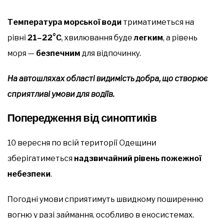
Температура морської води
триматиметься на
рівні
21–22°С
, хвилювання буде
легким
, а рівень
моря —
безпечним
для відпочинку.
На автошляхах області видимість добра, що створює
сприятливі умови для водіїв.
Попередження від синоптиків
10 вересня по всій території Одещини
зберігатиметься
надзвичайний рівень пожежної
небезпеки
.
Погодні умови сприятимуть швидкому поширенню
вогню у разі займання, особливо в екосистемах.