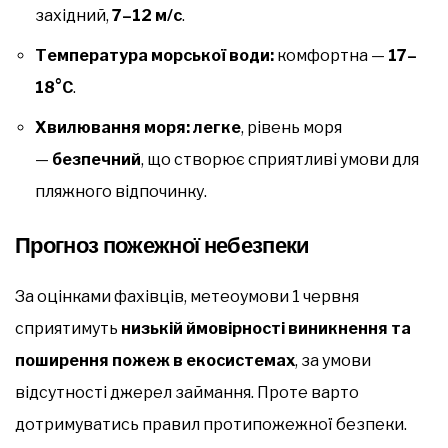
західний,
7–12 м/с
.
Температура морської води:
комфортна —
17–
18°C
.
Хвилювання моря:
легке
, рівень моря
—
безпечний
, що створює сприятливі умови для
пляжного відпочинку.
Прогноз пожежної небезпеки
За оцінками фахівців, метеоумови 1 червня
сприятимуть
низькій ймовірності виникнення та
поширення пожеж в екосистемах
, за умови
відсутності джерел займання. Проте варто
дотримуватись правил протипожежної безпеки.