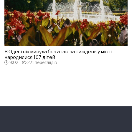
В Одесі ніч минула без атак: за тиждень у місті
народилися 107 дітей
9:02
221 переглядів