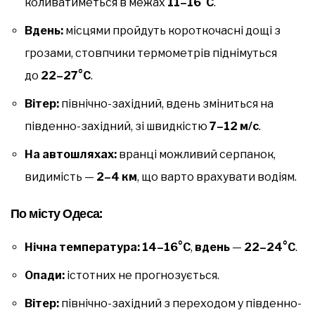
коливатиметься в межах
11–16°C
.
Вдень:
місцями пройдуть короткочасні дощі з
грозами, стовпчики термометрів піднімуться
до
22–27°C
.
Вітер:
північно-західний, вдень зміниться на
південно-західний, зі швидкістю
7–12 м/с
.
На автошляхах:
вранці можливий серпанок,
видимість —
2–4 км
, що варто врахувати водіям.
По місту Одеса:
Нічна температура:
14–16°C
,
вдень
—
22–24°C
.
Опади:
істотних не прогнозується.
Вітер:
північно-західний з переходом у південно-