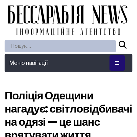
Пошук:
Меню навігації
Поліція Одещини
нагадує: світловідбивачі
на одязі — це шанс
врятувати життя