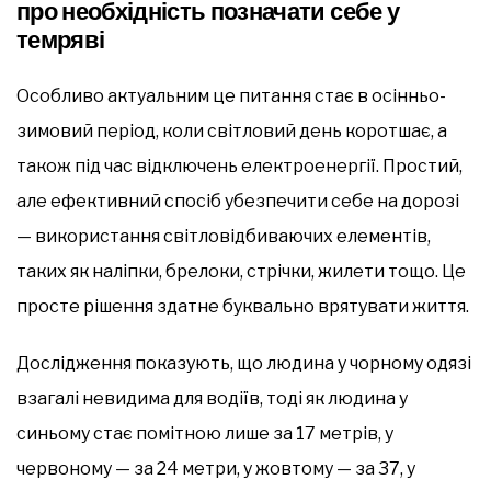
про необхідність позначати себе у
темряві
Особливо актуальним це питання стає в осінньо-
зимовий період, коли світловий день коротшає, а
також під час відключень електроенергії. Простий,
але ефективний спосіб убезпечити себе на дорозі
— використання світловідбиваючих елементів,
таких як наліпки, брелоки, стрічки, жилети тощо. Це
просте рішення здатне буквально врятувати життя.
Дослідження показують, що людина у чорному одязі
взагалі невидима для водіїв, тоді як людина у
синьому стає помітною лише за 17 метрів, у
червоному — за 24 метри, у жовтому — за 37, у