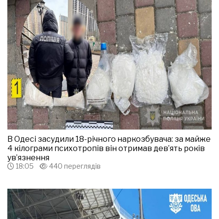
В Одесі засудили 18-річного наркозбувача: за майже
4 кілограми психотропів він отримав дев’ять років
ув’язнення
18:05
440 переглядів