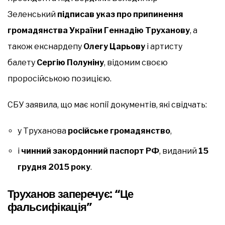
Зеленський
підписав указ про припинення
громадянства України Геннадію Труханову
, а
також екснардепу
Олегу Царьову
і артисту
балету
Сергію Полуніну
, відомим своєю
проросійською позицією.
СБУ заявила, що має копії документів, які свідчать:
у Труханова
російське громадянство
,
і
чинний закордонний паспорт РФ
, виданий
15
грудня 2015 року
.
Труханов заперечує: “Це
фальсифікація”