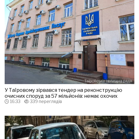
У Таїровому зірвався тендер на реконструкцію
очисних споруд за 57 мільйонів: немає охочих
16:33
339 переглядів