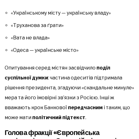
«Українському місту — українську владу»
«Труханова за ґрати»
«Вата не влада»
«Одеса — українське місто»
Опитування серед містян засвідчило
поділ
суспільної думки
: частина одеситів підтримала
рішення президента, згадуючи «скандальне минуле»
мера та його імовірні зв’язки з Росією. Інші ж
вважають крок Банкової
передчасним
і таким, що
може мати
політичний підтекст
.
Голова фракції «Європейська