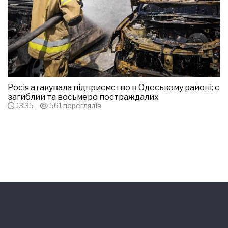
Росія атакувала підприємство в Одеському районі: є
загиблий та восьмеро постраждалих
13:35
561 переглядів