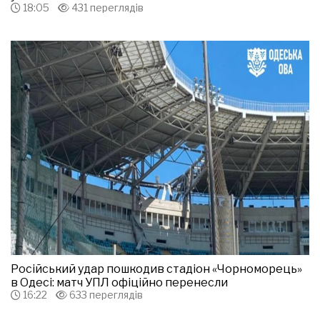
18:05
431 переглядів
Російський удар пошкодив стадіон «Чорноморець»
в Одесі: матч УПЛ офіційно перенесли
16:22
633 переглядів