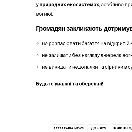
у природних екосистемах
, особливо пр
вогню).
Громадян закликають дотримув
не розпалювати багаття на відкритій 
не залишати без нагляду джерела вог
не викидати недопалки та сірники в су
Будьте уважні та обережні!
BESSARABIA NEWS
ЗДОРОВ’Я
НОВИНИ О