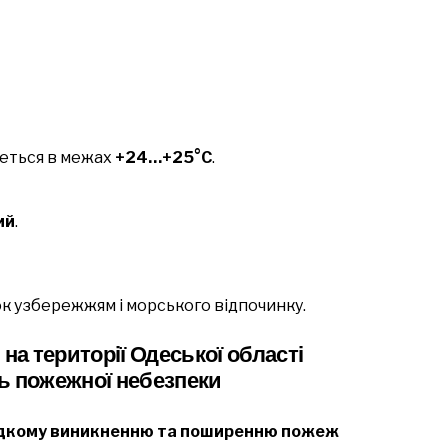
еться в межах
+24…+25°C
.
ий
.
ок узбережжям і морського відпочинку.
 на території Одеської області
ь пожежної небезпеки
дкому виникненню та поширенню пожеж