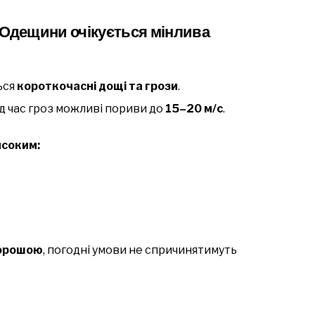
ії Одещини очікується мінлива
ься
короткочасні дощі та грози
.
під час гроз можливі пориви до
15–20 м/с
.
соким:
орошою
, погодні умови не спричинятимуть