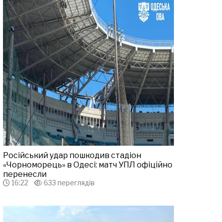
Російський удар пошкодив стадіон
«Чорноморець» в Одесі: матч УПЛ офіційно
перенесли
16:22
633 переглядів