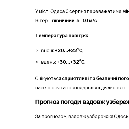
У місті Одеса 6 серпня переважатиме
мі
Вітер –
північний
,
5–10 м/с
.
Температура повітря:
вночі:
+20…+22°C
,
вдень:
+30…+32°C
.
Очікуються
сприятливі та безпечні пог
населення та господарської діяльності.
Прогноз погоди вздовж узбер
За прогнозом, вздовж узбережжя Одеськ