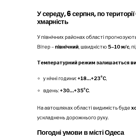
У середу, 6 серпня, по територ
хмарність
У північних районах області прогнозуют
Вітер –
північний
, швидкістю
5–10 м/с
, 
Температурний режим залишається ви
у нічні години:
+18…+23°C
,
вдень:
+30…+35°C
.
На автошляхах області видимість буде
х
ускладнень дорожнього руху.
Погодні умови в місті Одеса