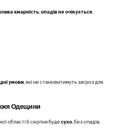
нлива хмарність
,
опадів не очікується
.
одні умови
, які не становитимуть загроз для
ежжя Одещини
ої області 6 серпня буде
сухо
, без опадів.