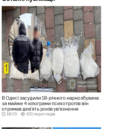
В Одесі засудили 18-річного наркозбувача:
за майже 4 кілограми психотропів він
отримав дев’ять років ув’язнення
18:05
431 переглядів