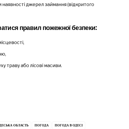
и наявності джерел займання (відкритого
атися правил пожежної безпеки:
місцевості,
ню,
ху траву або лісові масиви.
ДЕСЬКА ОБЛАСТЬ
ПОГОДА
ПОГОДА В ОДЕСІ