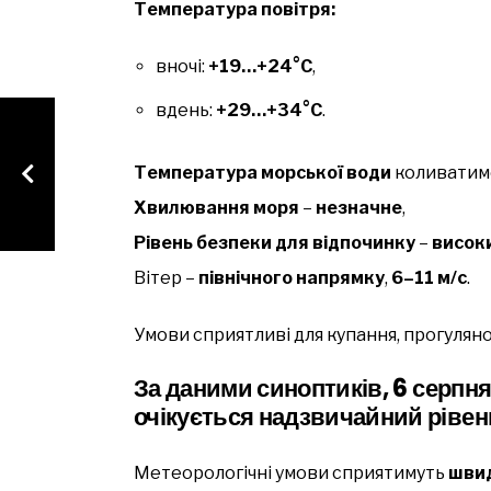
Температура повітря:
вночі:
+19…+24°C
,
вдень:
+29…+34°C
.
Температура морської води
коливатим
Хвилювання моря
–
незначне
,
Рівень безпеки для відпочинку
–
висок
Вітер –
північного напрямку
,
6–11 м/с
.
Умови сприятливі для купання, прогулян
За даними синоптиків,
6 серпня
очікується надзвичайний рівен
Метеорологічні умови сприятимуть
шви