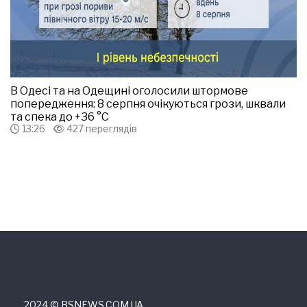
В Одесі та на Одещині оголосили штормове
попередження: 8 серпня очікуються грози, шквали
та спека до +36 °С
13:26
427 переглядів
2024 © ВSNEWS.COM.UA