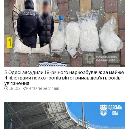
В Одесі засудили 18-річного наркозбувача: за майже
4 кілограми психотропів він отримав дев’ять років
ув’язнення
18:05
440 переглядів