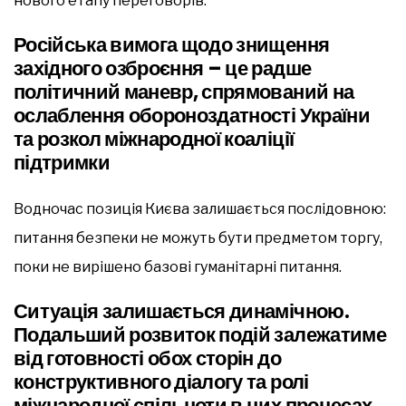
нового етапу переговорів.
Російська вимога щодо знищення
західного озброєння – це радше
політичний маневр, спрямований на
ослаблення обороноздатності України
та розкол міжнародної коаліції
підтримки
Водночас позиція Києва залишається послідовною:
питання безпеки не можуть бути предметом торгу,
поки не вирішено базові гуманітарні питання.
Ситуація залишається динамічною.
Подальший розвиток подій залежатиме
від готовності обох сторін до
конструктивного діалогу та ролі
міжнародної спільноти в цих процесах.