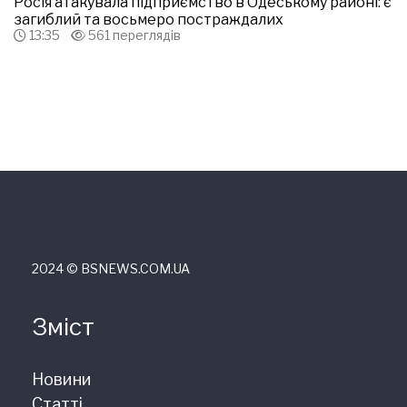
Росія атакувала підприємство в Одеському районі: є
загиблий та восьмеро постраждалих
13:35
561 переглядів
2024 © ВSNEWS.COM.UA
Зміст
Новини
Статті