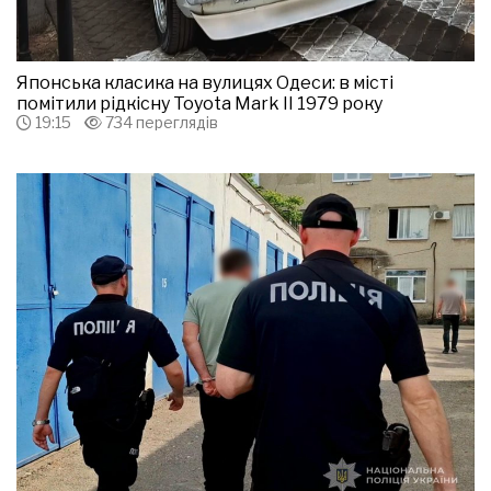
Японська класика на вулицях Одеси: в місті
помітили рідкісну Toyota Mark II 1979 року
19:15
734 переглядів