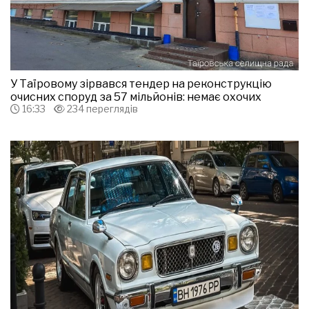
У Таїровому зірвався тендер на реконструкцію
очисних споруд за 57 мільйонів: немає охочих
16:33
234 переглядів