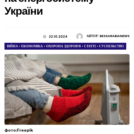
України
АВТОР:
BESSARABIANEWS
22.10.2024
ВІЙНА
•
ЕКОНОМІКА
•
ОХОРОНА ЗДОРОВ’Я
•
СТАТТІ
•
СУСПІЛЬСТВО
фото:Freepik