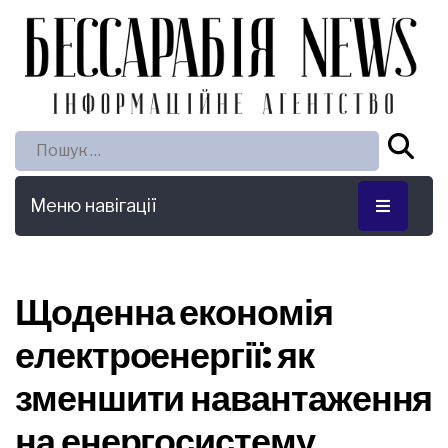
Пошук:
Меню навігації
Щоденна економія
електроенергії: як
зменшити навантаження
на енергосистему