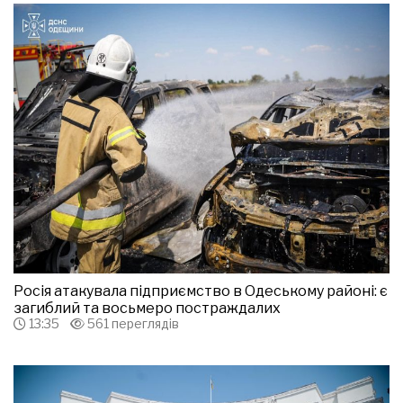
Росія атакувала підприємство в Одеському районі: є
загиблий та восьмеро постраждалих
13:35
561 переглядів