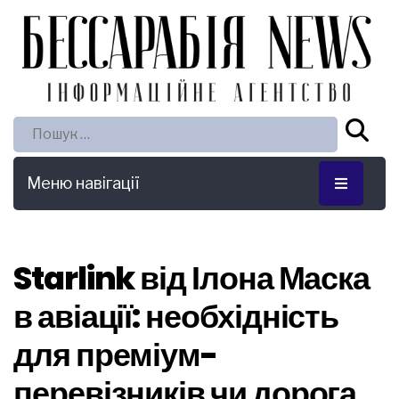
Пошук:
Меню навігації
Starlink від Ілона Маска
в авіації: необхідність
для преміум-
перевізників чи дорога