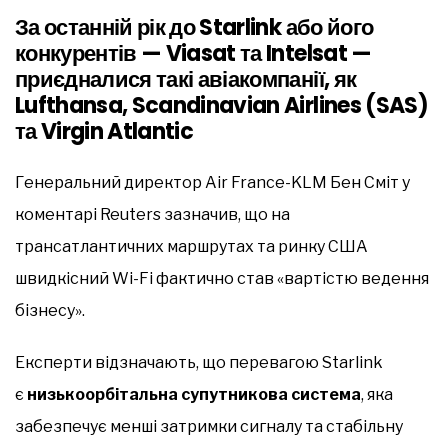
За останній рік до Starlink або його
конкурентів — Viasat та Intelsat —
приєдналися такі авіакомпанії, як
Lufthansa, Scandinavian Airlines (SAS)
та Virgin Atlantic
Генеральний директор Air France-KLM Бен Сміт у
коментарі Reuters зазначив, що на
трансатлантичних маршрутах та ринку США
швидкісний Wi-Fi фактично став «вартістю ведення
бізнесу».
Експерти відзначають, що перевагою Starlink
є
низькоорбітальна супутникова система
, яка
забезпечує менші затримки сигналу та стабільну