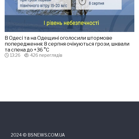
В Одесі та на Одещині оголосили штормове
попередження: 8 серпня очікуються грози, шквали
та спека до +36 °С
13:26
426 переглядів
2024 © ВSNEWS.COM.UA