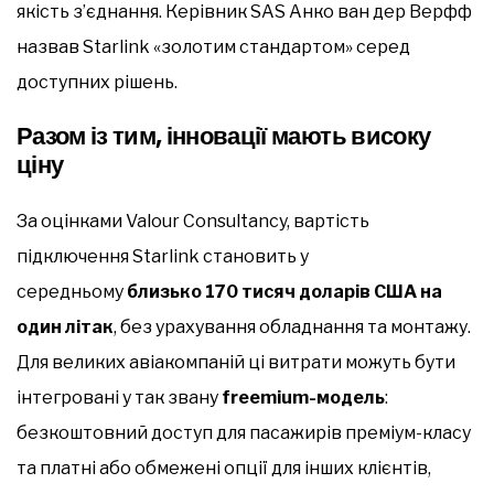
якість з’єднання. Керівник SAS Анко ван дер Верфф
назвав Starlink «золотим стандартом» серед
доступних рішень.
Разом із тим, інновації мають високу
ціну
За оцінками Valour Consultancy, вартість
підключення Starlink становить у
середньому
близько 170 тисяч доларів США на
один літак
, без урахування обладнання та монтажу.
Для великих авіакомпаній ці витрати можуть бути
інтегровані у так звану
freemium-модель
:
безкоштовний доступ для пасажирів преміум-класу
та платні або обмежені опції для інших клієнтів,