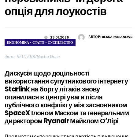
опція для лоукостів
АВТОР:
BESSARABIANEWS
23.01.2026
ЕКОНОМІКА
•
СТАТТІ
•
СУСПІЛЬСТВО
фото: REUTERS/Nacho Doce
Дискусія щодо доцільності
використання супутникового інтернету
Starlink на борту літаків знову
опинилася в центрі уваги після
публічного конфлікту між засновником
SpaceX Ілоном Маском та генеральним
директором Ryanair Майклом О’Лірі
Предметом суперечки стала вартість підключення