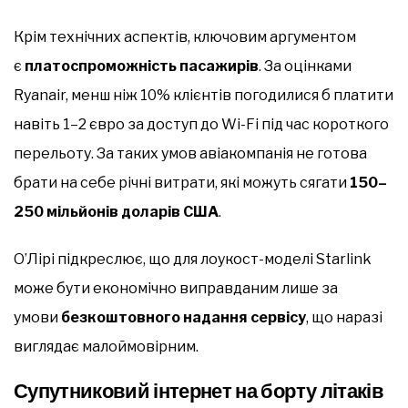
Крім технічних аспектів, ключовим аргументом
є
платоспроможність пасажирів
. За оцінками
Ryanair, менш ніж 10% клієнтів погодилися б платити
навіть 1–2 євро за доступ до Wi-Fi під час короткого
перельоту. За таких умов авіакомпанія не готова
брати на себе річні витрати, які можуть сягати
150–
250 мільйонів доларів США
.
О’Лірі підкреслює, що для лоукост-моделі Starlink
може бути економічно виправданим лише за
умови
безкоштовного надання сервісу
, що наразі
виглядає малоймовірним.
Супутниковий інтернет на борту літаків