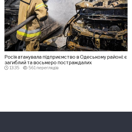
Росія атакувала підприємство в Одеському районі: є
загиблий та восьмеро постраждалих
13:35
561 переглядів