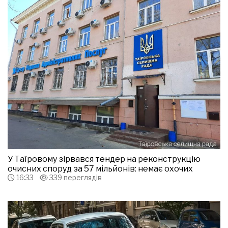
У Таїровому зірвався тендер на реконструкцію
очисних споруд за 57 мільйонів: немає охочих
16:33
339 переглядів