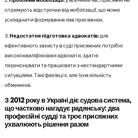
2.
Проблеми мобілізації:
у воєнний час присяжні не
отримують відстрочки від мобілізації, що може
ускладнити формування лав присяжних.
3.
Недостатня підготовка адвокатів:
для
ефективного захисту в суді присяжних потрібні
висококваліфіковані адвокати, здатні
переконувати та працювати з нестандартними
ситуаціями. Такі фахівці є, але їхня кількість
обмежена.
З 2012 року в Україні діє судова система,
що частково нагадує радянську: два
професійні судді та троє присяжних
ухвалюють рішення разом