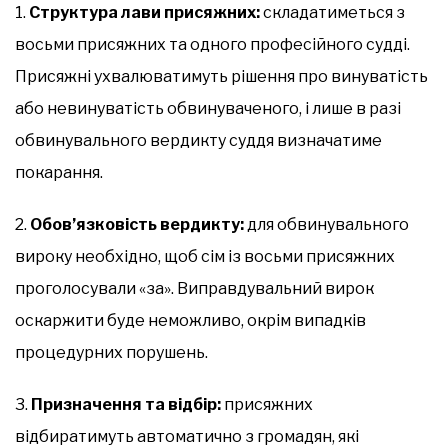
1.
Структура лави присяжних:
складатиметься з
восьми присяжних та одного професійного судді.
Присяжні ухвалюватимуть рішення про винуватість
або невинуватість обвинуваченого, і лише в разі
обвинувального вердикту суддя визначатиме
покарання.
2.
Обов’язковість вердикту:
для обвинувального
вироку необхідно, щоб сім із восьми присяжних
проголосували «за». Виправдувальний вирок
оскаржити буде неможливо, окрім випадків
процедурних порушень.
3.
Призначення та відбір:
присяжних
відбиратимуть автоматично з громадян, які