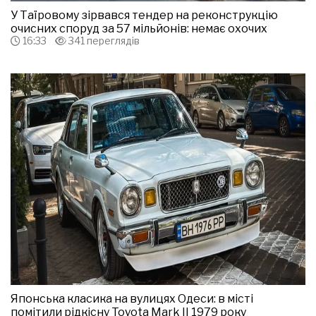
У Таїровому зірвався тендер на реконструкцію
очисних споруд за 57 мільйонів: немає охочих
16:33
341 переглядів
Японська класика на вулицях Одеси: в місті
помітили рідкісну Toyota Mark II 1979 року