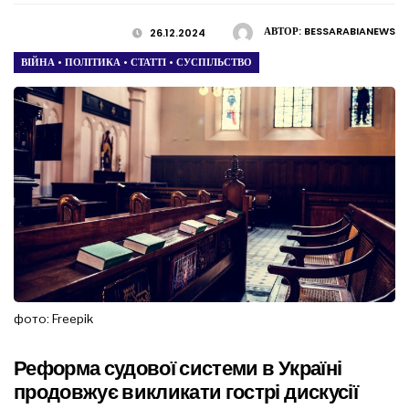
АВТОР:
BESSARABIANEWS
26.12.2024
ВІЙНА
•
ПОЛІТИКА
•
СТАТТІ
•
СУСПІЛЬСТВО
фото: Freepik
Реформа судової системи в Україні
продовжує викликати гострі дискусії