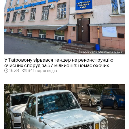
У Таїровому зірвався тендер на реконструкцію
очисних споруд за 57 мільйонів: немає охочих
16:33
341 переглядів