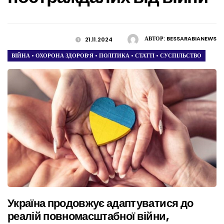
АВТОР:
BESSARABIANEWS
21.11.2024
ВІЙНА
•
ОХОРОНА ЗДОРОВ’Я
•
ПОЛІТИКА
•
СТАТТІ
•
СУСПІЛЬСТВО
Україна продовжує адаптуватися до
реалій повномасштабної війни,