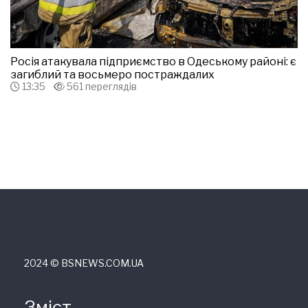
Росія атакувала підприємство в Одеському районі: є
загиблий та восьмеро постраждалих
13:35
561 переглядів
2024 © ВSNEWS.COM.UA
Зміст