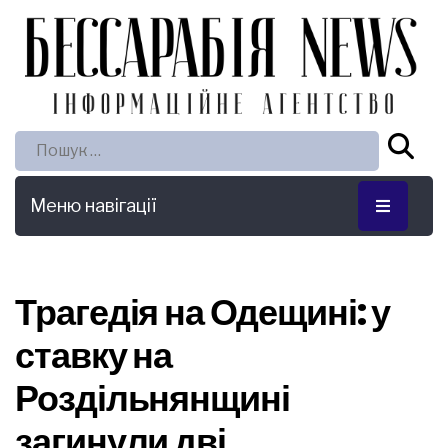
Пошук:
Меню навігації
Трагедія на Одещині: у
ставку на
Роздільнянщині
загинули дві