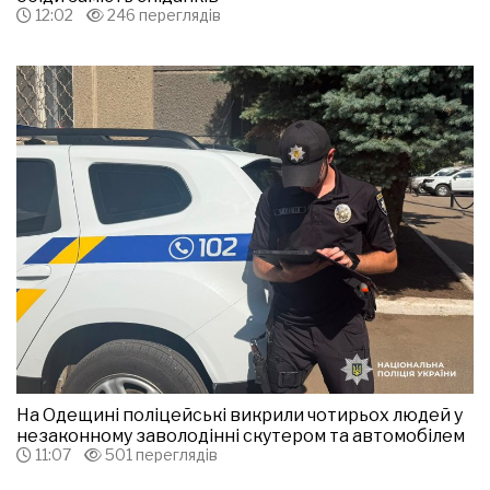
12:02
246 переглядів
На Одещині поліцейські викрили чотирьох людей у
незаконному заволодінні скутером та автомобілем
11:07
501 переглядів