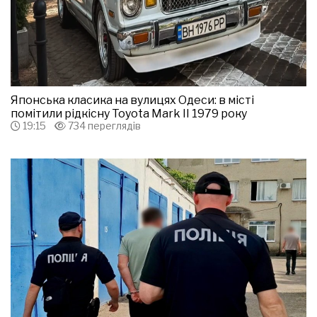
Японська класика на вулицях Одеси: в місті
помітили рідкісну Toyota Mark II 1979 року
19:15
734 переглядів