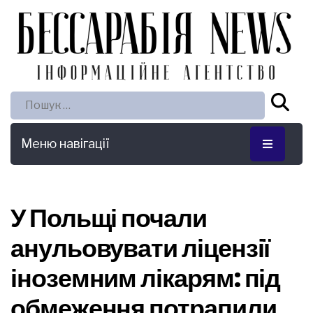
Пошук:
Меню навігації
У Польщі почали
анульовувати ліцензії
іноземним лікарям: під
обмеження потрапили