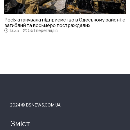
Росія атакувала підприємство в Одеському районі: є
загиблий та восьмеро постраждалих
13:35
561 переглядів
2024 © ВSNEWS.COM.UA
Зміст