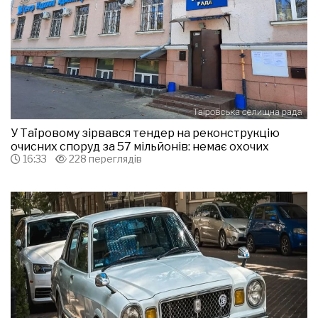
У Таїровому зірвався тендер на реконструкцію
очисних споруд за 57 мільйонів: немає охочих
16:33
228 переглядів